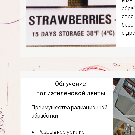
Имен
обра
явля
безо
с др
Облучение
полиэтиленовой ленты
Преимущества радиационной
обработки:
Разрывное усилие