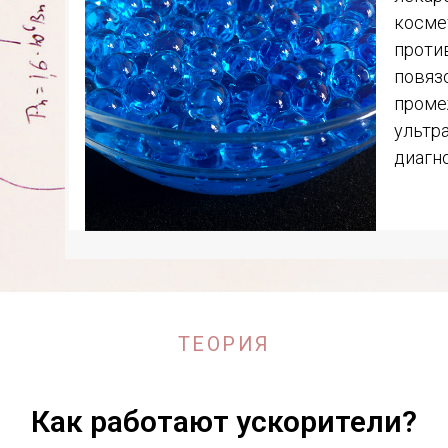
косме
проти
повязо
проме
ультр
диагн
ТЕОРИЯ
Как работают ускорители?