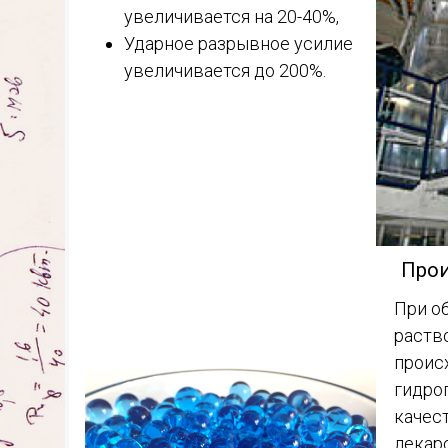
увеличивается на 20-40%,
Ударное разрывное усилие
увеличивается до 200%.
Прои
При о
раств
проис
гидро
качес
лекар