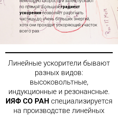
некоторую скорость и затем пускают
по прямой. Большой
градиент
ускорения
позволяет разогнать
частицы до очень больших энергий,
хотя они проходят ускоряющий участок
всего раз.
Линейные ускорители бывают
разных видов:
высоковольтные,
индукционные и резонансные.
ИЯФ СО РАН
специализируется
на производстве линейных