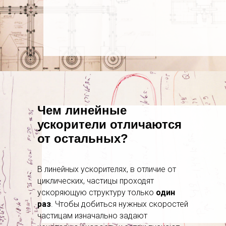
Чем линейные
ускорители отличаются
от остальных?
В линейных ускорителях, в отличие от
циклических, частицы проходят
ускоряющую структуру только
один
раз
. Чтобы добиться нужных скоростей
частицам изначально задают