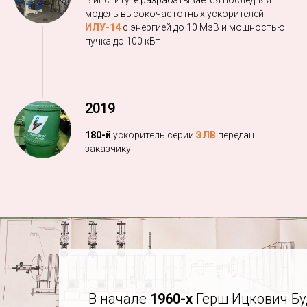
В институте разрабатывается последняя
модель высокочастотных ускорителей
ИЛУ-14
с энергией до 10 МэВ
и мощностью
пучка до 10
0 кВт
2019
180-й
ускоритель серии
ЭЛВ
передан
заказчику
В начале
1960-х
Герш Ицкович Буд