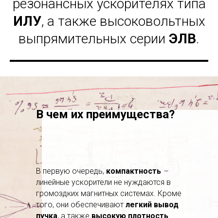
резонансных ускорителях типа
ИЛУ
, а также высоковольтных
выпрямительных серии
ЭЛВ
.
В чем их преимущества?
В первую очередь,
компактность
–
линейные ускорители не нуждаются в
громоздких магнитных системах. Кроме
того, они обеспечивают
легкий
вывод
пучка
, а также
высокую
плотность