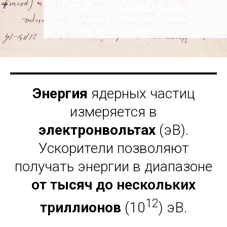
Энергия
ядерных частиц
измеряется в
электронвольтах
(эВ).
Ускорители позволяют
получать энергии в диапазоне
от
т
ысяч
до нескольких
12
тр
иллионов
(10
) эВ.