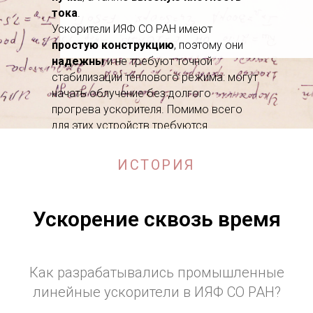
тока
.
Ускорители ИЯФ СО РАН имеют
простую конструкцию
, поэтому они
надежны
и не требуют точной
стабилизации теплового режима: могут
начать облучение без долгого
прогрева ускорителя. Помимо всего
для этих устройств требуются
относительно недорогие расходные
материалы.
ИСТОРИЯ
Ускорение сквозь время
Как разрабатывались промышленные
линейные ускорители в ИЯФ СО РАН?