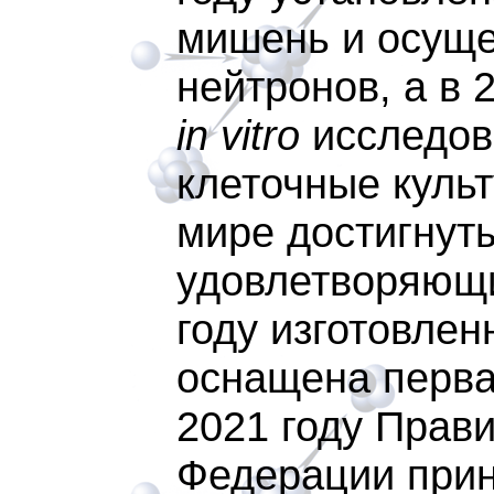
мишень и осуще
нейтронов, а в 
in vitro
исследов
клеточные культ
мире достигнут
удовлетворяющи
году изготовле
оснащена перва
2021 году Прав
Федерации прин