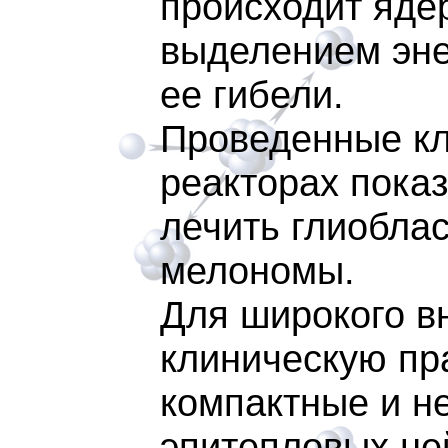
происходит яде
выделением энер
ее гибели.
Проведенные кл
реакторах пока
лечить глиобла
мелономы.
Для широкого в
клиническую пр
компактные и н
эпитепловых не