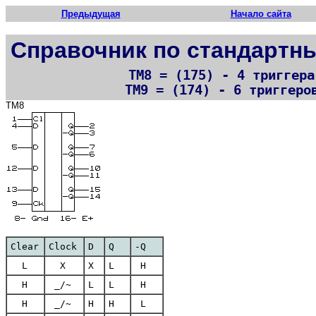
Предыдущая
Начало сайта
Справочник по стандарт
ТМ8 = (175) - 4 триггера
ТМ9 = (174) - 6 триггеро
ТМ8
Clear
Clock
D
Q
-Q
L
X
X
L
H
H
_/~
L
L
H
H
_/~
H
H
L