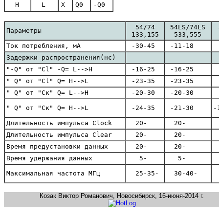
H
L
X
Q0
-Q0
54/74
54LS/74LS
Параметры
133,155
533,555
Ток потребления, мА
-30-45
-11-18
-
Задержки распространения(нс)
"-Q" от "Cl" -Q= L-->H
-16-25
-16-25
-
" Q" от "Cl" Q= H-->L
-23-35
-23-35
-
" Q" от "Cк" Q= L-->H
-20-30
-20-30
-
" Q" от "Cк" Q= H-->L
-24-35
-21-30
-
Длительность импульса Clock
20-
20-
Длительность импульса Clear
20-
20-
Время предустановки данных
20-
20-
Время удержания данных
5-
5-
Максимальная частота МГц
25-35-
30-40-
7
Козак Виктор Романович, Новосибирск, 16-июня-2014 г.