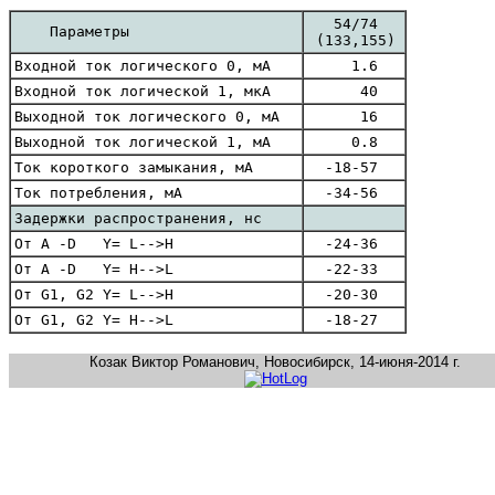
54/74
Параметры
(133,155)
Входной ток логического 0, мА
1.6
Входной ток логической 1, мкА
40
Выходной ток логического 0, мА
16
Выходной ток логической 1, мА
0.8
Ток короткого замыкания, мА
-18-57
Ток потребления, мА
-34-56
Задержки распространения, нс
От A -D Y= L-->H
-24-36
От A -D Y= H-->L
-22-33
От G1, G2 Y= L-->H
-20-30
От G1, G2 Y= H-->L
-18-27
Козак Виктор Романович, Новосибирск, 14-июня-2014 г.