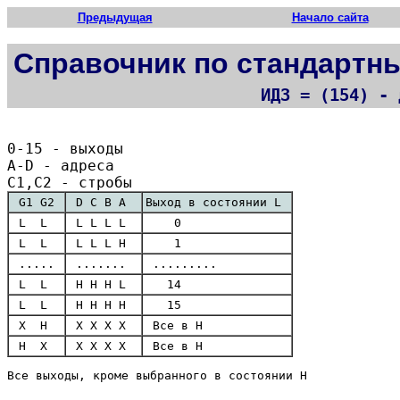
Предыдущая
Начало сайта
Справочник по стандарт
ИД3 = (154) - 
0-15 - выходы
A-D - адреса
C1,C2 - стробы
G1 G2
D C B A
Выход в состоянии L
L L
L L L L
0
L L
L L L H
1
.....
.......
.........
L L
H H H L
14
L L
H H H H
15
X H
X X X X
Все в H
H X
X X X X
Все в H
Все выходы, кроме выбранного в состоянии H