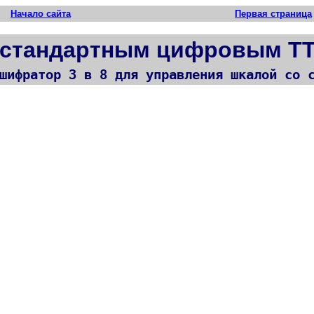
Начало сайта
Первая страница
 стандартным цифровым Т
шифратор 3 в 8 для управления шкалой со 