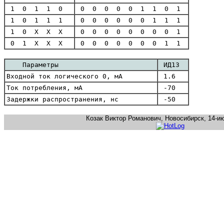
1 0 1 1 0
0 0 0 0 0 1 1 0 1
1 0 1 1 1
0 0 0 0 0 0 1 1 1
1 0 X X X
0 0 0 0 0 0 0 0 1
0 1 X X X
0 0 0 0 0 0 0 1 1
Параметры
ИД13
Входной ток логического 0, мА
1.6
Ток потребления, мА
-70
Задержки распространения, нс
-50
Козак Виктор Романович, Новосибирск, 14-ию