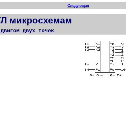
Следующая
ТЛ микросхемам
сдвигом двух точек