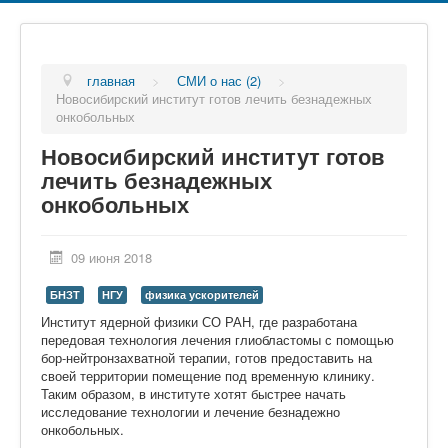
главная
>
СМИ о нас (2)
>
Новосибирский институт готов лечить безнадежных
онкобольных
Новосибирский институт готов
лечить безнадежных
онкобольных
09 июня 2018
БНЗТ
НГУ
физика ускорителей
Институт ядерной физики СО РАН, где разработана
передовая технология лечения глиобластомы с помощью
бор-нейтронзахватной терапии, готов предоставить на
своей территории помещение под временную клинику.
Таким образом, в институте хотят быстрее начать
исследование технологии и лечение безнадежно
онкобольных.