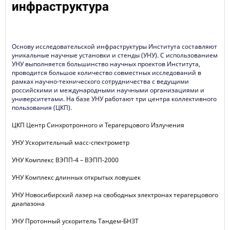
инфраструктура
Основу исследовательской инфраструктуры Института составляют
уникальные научные установки и стенды (УНУ). С использованием
УНУ выполняется большинство научных проектов Института,
проводится большое количество совместных исследований в
рамках научно-технического сотрудничества с ведущими
российскими и международными научными организациями и
университетами. На базе УНУ работают три центра коллективного
пользования (ЦКП).
ЦКП Центр Синхротронного и Терагерцового Излучения
УНУ Ускорительный масс-спектрометр
УНУ Комплекс ВЭПП-4 – ВЭПП-2000
УНУ Комплекс длинных открытых ловушек
УНУ Новосибирский лазер на свободных электронах терагерцового
диапазона
УНУ Протонный ускоритель Тандем-БНЗТ