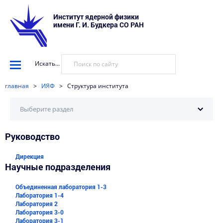
Институт ядерной физики
имени Г. И. Будкера СО РАН
Искать...
главная
>
ИЯФ
>
Структура института
Выберите раздел
Руководство
Об институте
Руководство
Дирекция
Научные подразделения
Ученый совет
Объединенная лаборатория 1-3
Структура института
Лаборатория 1-4
Лаборатория 2
Конкурсы и аттестация
Лаборатория 3-0
Лаборатория 3-1