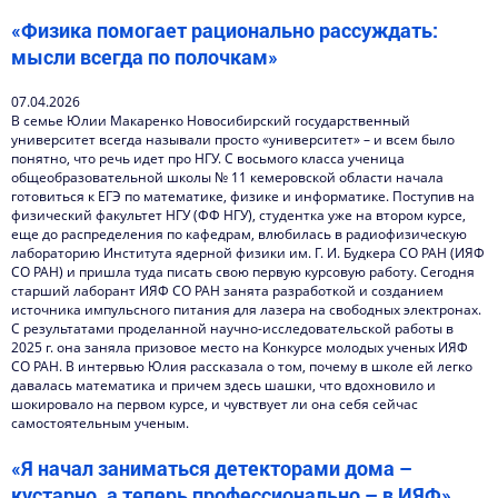
«Физика помогает рационально рассуждать:
мысли всегда по полочкам»
07.04.2026
В семье Юлии Макаренко Новосибирский государственный
университет всегда называли просто «университет» – и всем было
понятно, что речь идет про НГУ. С восьмого класса ученица
общеобразовательной школы № 11 кемеровской области начала
готовиться к ЕГЭ по математике, физике и информатике. Поступив на
физический факультет НГУ (ФФ НГУ), студентка уже на втором курсе,
еще до распределения по кафедрам, влюбилась в радиофизическую
лабораторию Института ядерной физики им. Г. И. Будкера СО РАН (ИЯФ
СО РАН) и пришла туда писать свою первую курсовую работу. Сегодня
старший лаборант ИЯФ СО РАН занята разработкой и созданием
источника импульсного питания для лазера на свободных электронах.
С результатами проделанной научно-исследовательской работы в
2025 г. она заняла призовое место на Конкурсе молодых ученых ИЯФ
СО РАН. В интервью Юлия рассказала о том, почему в школе ей легко
давалась математика и причем здесь шашки, что вдохновило и
шокировало на первом курсе, и чувствует ли она себя сейчас
самостоятельным ученым.
«Я начал заниматься детекторами дома –
кустарно, а теперь профессионально – в ИЯФ»