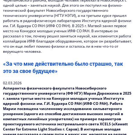
Черепановского района, молодой человек переехал в Новосибирск с
одной целью – заняться наукой. Для этого он поступил на физико-
технический факультет Новосибирского государственного
технического университета (НГТУ НЭТИ), а на третьем курсе пришел
работать в радиофизическую лабораторию Института ядерной физики
им. Г.И. Будкера СО РАН (ИЯФ СО РАН). В 2025 г. Матвей занял первое
место на Конкурсе молодых ученых ИЯФ СО РАН. В интервью он
рассказал о том, почему решил заняться наукой, как изменится работа
коллайдеров ИЯФ благодаря оборудованию, которое он разрабатывает,
что он еще любит помимо физики и осталось ли в нем что-то от
верующего человека.
«За что мне действительно было страшно, так
это за свое будущее»
02.03.2026
Аспирантка физического факультета Новосибирского
государственного университета (ФФ НГУ) Мария Дорожкина в 2025
г. заняла третье место на Конкурсе молодых ученых Института
ядерной физики им. Г.И. Будкера СО РАН (ИЯФ СО РАН). Работа
Марии посвящена численному исследованию кильватерного
ускорения (одного из способов достижения высоких энергий в
компактных линейных ускорителях) на примере параметров
проектируемого источника экстремального света XCELS (eXawatt
Center for Extreme Light Studies г. Саров). В интервью молодая
ученая рассказала о своем пути в науку: как, несмотря на редкое