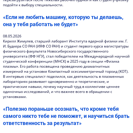
подойти к выбору специальности.
«Если не любить машину, которую ты делаешь,
она у тебя работать не будет»
08.05.2026
Кирилл Жимулев, старший лаборант Института ядерной физики им. Г.
И. Будкера СО РАН (ИЯФ СО РАН) и студент первого курса магистратуры
физического факультета Новосибирского государственного
университета (ФФ НГУ), стал победителем на Международной научной
студенческой конференции (МНСК) в 2025 году в секции «Физика
плазмы». Его работа посвящена проведению диамагнитных
измерений на установке Компактный осесимметричный тороид (КОТ).
В интервью специалист поделился, как деятельность в плазменных
лабораториях развивает одновременно и теоретические, и
практические навыки, почему научный труд в коллективе ценнее
одиночных исследований, и что важнее всего в обращении с
установками.
«Полезно пораньше осознать, что кроме тебя
самого никто тебе не поможет, и научиться брать
ответственность за результат»