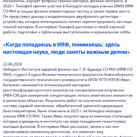
космологии, изучает вопросы темной материи, физики нейтрино. В
2026 г. Тимофей принял участие в Конкурсе молодых ученых (КМУ) ИЯФ
Контакты
СО РАН в секции физики элементарных частиц и занял первое место.
Он представил доклад о модернизации двухфазного детектора –
устройства, которое потенциально сможет зарегистрировать частицы
темной материи. В интервью Тимофей рассказал о своей научной
работе, подготовке к публичным выступлениям и музыкальном хобби.
«Когда попадаешь в ИЯФ, понимаешь: здесь
настоящая наука, люди заняты важным делом»
22.06.2026
Лаборант Института ядерной физики им. Г. И. Будкера СО РАН (ИЯФ СО
РАН), студент 4 курса Физико-технического факультета Новосибирского
государственного технического университета (ФТФ НГТУ НЭТИ) Иван
Копалкин занимается оптимизацией методики
рентгенофлуоресцентного анализа на синхротронном излучении
(РФА-СИ) для измерений концентрации легких химических элементов
в различных объектах. Результаты работ по изучению элементного
состава садовой земляники, обработанной кремнийсодержащим
биостимулятором, были отмечены в 2025 г. на Конкурсе молодых
ученых ИЯФ СО РАН. Также Иван получил одну из именных стипендий,
которые учреждены в институте как мера поощрения талантливых
молодых физиков. В интервью Иван рассказал, зачем и как они
просвечивали землянику рентгеном, что помогает ему
перезагрузиться после тяжелых рабочих будней и как студенту-физику