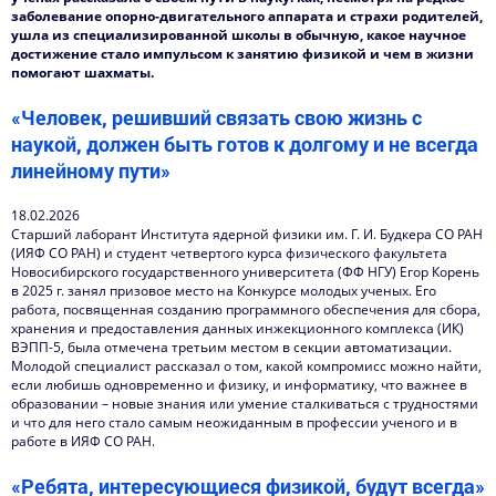
заболевание опорно-двигательного аппарата и страхи родителей,
ушла из специализированной школы в обычную, какое научное
достижение стало импульсом к занятию физикой и чем в жизни
помогают шахматы.
«Человек, решивший связать свою жизнь с
наукой, должен быть готов к долгому и не всегда
линейному пути»
18.02.2026
Старший лаборант Института ядерной физики им. Г. И. Будкера СО РАН
(ИЯФ СО РАН) и студент четвертого курса физического факультета
Новосибирского государственного университета (ФФ НГУ) Егор Корень
в 2025 г. занял призовое место на Конкурсе молодых ученых. Его
работа, посвященная созданию программного обеспечения для сбора,
хранения и предоставления данных инжекционного комплекса (ИК)
ВЭПП-5, была отмечена третьим местом в секции автоматизации.
Молодой специалист рассказал о том, какой компромисс можно найти,
если любишь одновременно и физику, и информатику, что важнее в
образовании – новые знания или умение сталкиваться с трудностями
и что для него стало самым неожиданным в профессии ученого и в
работе в ИЯФ СО РАН.
«Ребята, интересующиеся физикой, будут всегда»