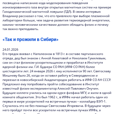
посвящена написанию кода моделирования поведения
ионизированного газа внутри открытых магнитных систем на примере
Газодинамической магнитной ловушки (ГДЛ). В своем интервью
Владимир рассказал о том, что его привлекло при выборе плазменной
лаборатории больше, чем задача развития термоядерной энергетики,
какими человеческими качествами должен обладать физик и почему
так важно преподавать.
«Так и прожили в Сибири»
24.01.2026
Его предок воевал с Наполеоном в 1813 г. в составе партизанского
отряда, дед был знаком с Анной Ахматовой и Николаем Гумилевым,
сам он стал физиком-ускорительщиком и проработал в Институте
ядерной физики им. Г.И. Будкера СО РАН (ИЯФ СО РАН) более
шестидесяти лет. 24 января 2026 г. ему исполняется 90 лет. Святославу
Мишневу было 26, когда он оставил работу в Северодвинске и
переехал в новосибирский Академгородок работать в ИЯФ СО АН СССР.
Предложил ему попробовать пройти собеседование в Институт
известный физик-экспериментатор Алексей Павлович Онучин.
Будущие коллеги учились на одном курсе физфака МГУ, и жили в одной
комнате общежития. Это был 1962 г., в ИЯФе начал работать один из
первых в мире ускорителей на встречных пучках – коллайдер ВЭП-1.
Случилось это не без помощи Святослава Игоревича. В будущем через
него пройдут почти все ускорители на встречных пучках ИЯФа, а