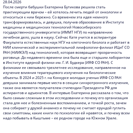
28.04.2026
После смерти бабушки Екатерина Бутикова решила стать
практикующим врачом – ей хотелось лечить людей от онкологии и
относиться к ним бережно. Со временем эта идея немного
трансформировалась, и девушка, получив образование в Институте
медицины и медицинских технологий Новосибирского
государственного университета (ИММТ НГУ) по направлению
лечебное дело, ушла в науку. Сейчас Катя учится в аспирантуре
Факультета естественных наук НГУ на клеточного биолога и работает в
НИИ клинической и экспериментальной лимфологии-филиал ИЦиГ СО
РАН (НИИКЭЛ) над технологией, которая возвращает прозрачность
роговице. До недавнего времени она была еще и старшим лаборантом
в Институте ядерной физики им. Г. И. Будкера (ИЯФ СО РАН). С
физиками ее связывало трехлетнее исследование, направленное на
изучение влияния терагерцевого излучения на биологические
объекты. В 2024 и 2025 г. на Конкурсе молодых ученых ИЯФ СО РАН
девушка занимала первые места в секции синхротронного излучения,
также она является получателем стипендии Президента РФ для
аспирантов и адъюнктов. В интервью Екатерина рассказала о том, что
было самым сложным в этом исследовании и почему его организация
стала для нее и болезненным воспоминанием, и точкой роста, зачем
она собирает у друзей анамнез и почему не считает ерундой гуглить
свои симптомы, какие книги по психологии ей нравятся, и почему всем
надо побывать в Кыштыме – ее родном городе на Южном Урале.