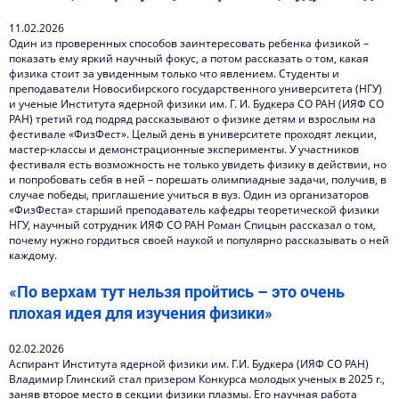
11.02.2026
Один из проверенных способов заинтересовать ребенка физикой –
показать ему яркий научный фокус, а потом рассказать о том, какая
физика стоит за увиденным только что явлением. Студенты и
преподаватели Новосибирского государственного университета (НГУ)
и ученые Института ядерной физики им. Г. И. Будкера СО РАН (ИЯФ СО
РАН) третий год подряд рассказывают о физике детям и взрослым на
фестивале «ФизФест». Целый день в университете проходят лекции,
мастер-классы и демонстрационные эксперименты. У участников
фестиваля есть возможность не только увидеть физику в действии, но
и попробовать себя в ней – порешать олимпиадные задачи, получив, в
случае победы, приглашение учиться в вуз. Один из организаторов
«ФизФеста» старший преподаватель кафедры теоретической физики
НГУ, научный сотрудник ИЯФ СО РАН Роман Спицын рассказал о том,
почему нужно гордиться своей наукой и популярно рассказывать о ней
каждому.
«По верхам тут нельзя пройтись – это очень
плохая идея для изучения физики»
02.02.2026
Аспирант Института ядерной физики им. Г.И. Будкера (ИЯФ СО РАН)
Владимир Глинский стал призером Конкурса молодых ученых в 2025 г.,
заняв второе место в секции физики плазмы. Его научная работа