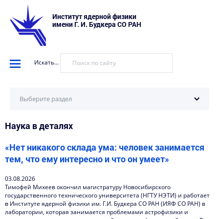
Институт ядерной физики
имени Г. И. Будкера СО РАН
Искать...
Выберите раздел
Наука в деталях
Научные установки
События
«Нет никакого склада ума: человек занимается
тем, что ему интересно и что он умеет»
Новости
03.08.2026
Наука в деталях
Тимофей Михеев окончил магистратуру Новосибирского
государственного технического университета (НГТУ НЭТИ) и работает
Видеоматериалы о нас
в Институте ядерной физики им. Г.И. Будкера СО РАН (ИЯФ СО РАН) в
лаборатории, которая занимается проблемами астрофизики и
Интервью директора