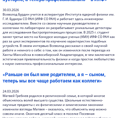
30.03.2026
Всеволод Бурдин учится в аспирантуре Института ядерной физики им.
Г. И. Будкера СО РАН (ИЯФ СО РАН) и работает здесь инженером-
исследователем. Вместе со своим научным руководителем и
коллегами по лаборатории он разрабатывает уникальные детекторы
для исследования быстропротекающих процессов. В 2025 г. студент
занял третье место на Конкурсе молодых ученых (КМУ) ИЯФ СО РАН как
раз за цикл экспериментов по изучению характеристик подобных
устройств. В своем интервью Всеволод рассказал о своей научной
работе и немного о себе: о том, как он изменился после переезда из
Ханты-Мансийска в новосибирский Академгородок, в чем заключается
эстетическая привлекательность физики и когда простое любопытство
к науке сменилось профессиональным интересом.
«Раньше он был мне родителем, а я – сыном,
теперь мы все чаще работаем как коллеги»
24.03.2026
Матвей Гребнев родился в религиозной семье, в которой многое
объяснялось волей высшего существа. Школьные естественно-
научные предметы с их физическими и химическими законами
изменили взгляды Матвея – оказалось, что объяснять мир можно
совсем иначе. Окончив десятый класс в поселке Посевная