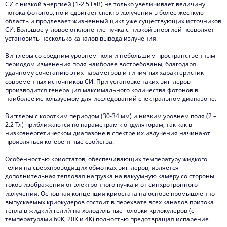
СИ с низкой энергией (1-2.5 ГэВ) не только увеличивает величину
потока фотонов, но и сдвигает спектр излучения в более жёсткую
область и продлевает жизненный цикл уже существующих источников
СИ. Большое угловое отклонение пучка с низкой энергией позволяет
установить несколько каналов вывода излучения.
Вигглеры со средним уровнем поля и небольшим пространственным
периодом изменения поля наиболее востребованы, благодаря
удачному сочетанию этих параметров и типичных характеристик
современных источников СИ. При установке таких вигглеров
производится генерация максимального количества фотонов в
наиболее используемом для исследований спектральном диапазоне.
Вигглеры с коротким периодом (30-34 мм) и низким уровнем поля (2 –
2.2 Тл) приближаются по параметрам к ондуляторам, так как в
низкоэнергетическом диапазоне в спектре их излучения начинают
проявляться когерентные свойства.
Особенностью криостатов, обеспечивающих температуру жидкого
гелия на сверхпроводящих обмотках вигглеров, является
дополнительная тепловая нагрузка на вакуумную камеру со стороны
токов изображения от электронного пучка и от синхротронного
излучения. Основная концепция криостата на основе промышленно
выпускаемых криокулеров состоит в перехвате всех каналов притока
тепла в жидкий гелий на холодильные головки криокулеров (с
температурами 60К, 20К и 4К) полностью предотвращая испарение