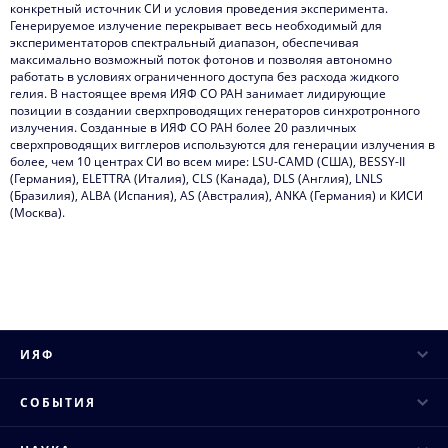
конкретный источник СИ и условия проведения эксперимента.
Генерируемое излучение перекрывает весь необходимый для
экспериментаторов спектральный диапазон, обеспечивая
максимально возможный поток фотонов и позволяя автономно
работать в условиях ограниченного доступа без расхода жидкого
гелия. В настоящее время ИЯФ СО РАН занимает лидирующие
позиции в создании сверхпроводящих генераторов синхротронного
излучения. Созданные в ИЯФ СО РАН более 20 различных
сверхпроводящих вигглеров используются для генерации излучения в
более, чем 10 центрах СИ во всем мире: LSU-CAMD (США), BESSY-II
(Германия), ELETTRA (Италия), CLS (Канада), DLS (Англия), LNLS
(Бразилия), ALBA (Испания), AS (Австралия), ANKA (Германия) и КИСИ
(Москва).
ИЯФ
Руководство
СОБЫТИЯ
Ученый совет
Научные конференции