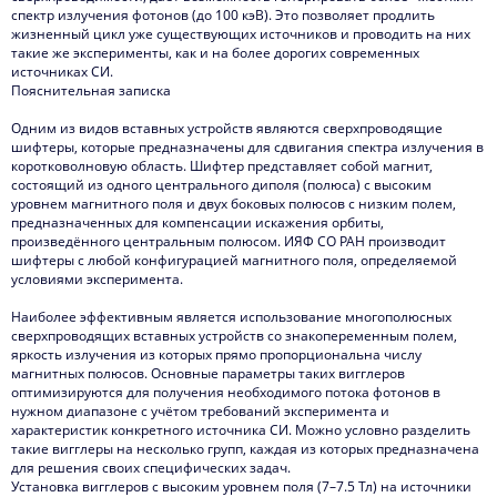
спектр излучения фотонов (до 100 кэВ). Это позволяет продлить
жизненный цикл уже существующих источников и проводить на них
такие же эксперименты, как и на более дорогих современных
источниках СИ.
Пояснительная записка
Одним из видов вставных устройств являются сверхпроводящие
шифтеры, которые предназначены для сдвигания спектра излучения в
коротковолновую область. Шифтер представляет собой магнит,
состоящий из одного центрального диполя (полюса) с высоким
уровнем магнитного поля и двух боковых полюсов с низким полем,
предназначенных для компенсации искажения орбиты,
произведённого центральным полюсом. ИЯФ СО РАН производит
шифтеры с любой конфигурацией магнитного поля, определяемой
условиями эксперимента.
Наиболее эффективным является использование многополюсных
сверхпроводящих вставных устройств со знакопеременным полем,
яркость излучения из которых прямо пропорциональна числу
магнитных полюсов. Основные параметры таких вигглеров
оптимизируются для получения необходимого потока фотонов в
нужном диапазоне с учётом требований эксперимента и
характеристик конкретного источника СИ. Можно условно разделить
такие вигглеры на несколько групп, каждая из которых предназначена
для решения своих специфических задач.
Установка вигглеров с высоким уровнем поля (7–7.5 Тл) на источники