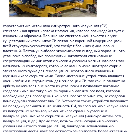
характеристика источника синхротронного излучения (СИ) -
спектральная яркость потока излучения, которое взаимодействует с
изучаемым образцом. Повышение спектральной яркости на уже
существующих источниках СИ связано с коренной модернизацией
всей структуры ускорителей, что требует больших финансовых
вложений. Поэтому наиболее экономически выгодный вариант – это
установка в свободные промежутки накопителя специальных
сверхпроводящих магнитов с высоким уровнем магнитного поля так
называемых «вигглеров», которые локально изменяют траекторию
электронного пучка для генерации синхротронного излучения
нужными характеристиками. Такие «вставные устройства» являются
очень гибким инструментом для генерации СИ, так как не влияют на
орбиту накопителя вне места их установки и позволяют локально
создавать именно такую конфигурацию магнитного поля, которая
необходима для проведения конкретного эксперимента, не создавая
помех другим пользователям СИ. Установка таких устройств позволяет
на порядки увеличить интенсивность СИ, по сравнению с излучением
из поворотных магнитов, изменить спектрально-угловые и
поляризационные характеристики излучения (монохроматичность,
поляризация, и др.). Кроме того, возможность создания высокого
уровня магнитного поля (до ~10 Тл), благодаря использованию
сверхпроводимости, даёт возможность генерировать более «жёсткий»