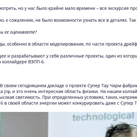
отреть, но у нас было крайне мало времени – вся экскурсия про
но, к сожалению, не было возможности узнать все в деталях. Т
вы ее оцениваете?
ады, особенно в области моделирования, по части проекта дрей
щее и разрабатывают у себя различные проекты, один из котор
а коллайдере ВЭПП-6.
в. В своем сегодняшнем докладе о проекте Супер Тау Чарм фабри
ка J/ψ, и это очень интересная область физики. На нашем колл
 высокая светимость. При определенных условиях, таких, напри
6 в своей области энергии может конкурировать даже с Супер 