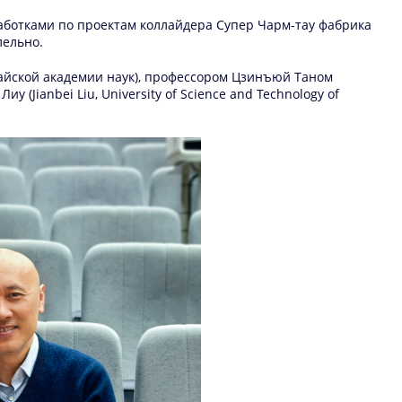
работками по проектам коллайдера Супер Чарм-тау фабрика
лельно.
итайской академии наук), профессором Цзинъюй Таном
у (Jianbei Liu, University of Science and Technology of