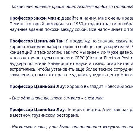
- Какое впечатление производит Академгородок со стороны
Профессор Янхэн Чжэн
: Давайте я начну. Мне очень нра
Пекине, который возводился в 1950-х годах отчасти по обр
научные здания похожи между собой. Все напоминает о том
Профессор Цзинъюй Тан
: Я продолжу, но сначала скажу 
хорошо знакомая лаборатория в сообществе ускорителей. 
концепций и технологий. Так что мы знаем ИЯФ уже давно
много лет участвуем в проекте CEPC (Circular Electron Po
Будкера посетили Университет науки и технологий Китая и 
встретились, чтобы установить еще более тесное сотрудни
сожалению, нам в этот раз не удалось увидеть центр Ново
Профессор Цзяньбэй Лиу
: Хорошо выглядит Новосибирский
- Еще одно значение этого символа – снежинка.
Профессор Цзяньбэй Лиу
: Теперь понятно. А мы как раз
в местном грузинском ресторане.
- Насколько я знаю, у вас была запланирована экскурсия по 