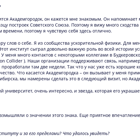
?
вится Академгородок, он кажется мне знакомым. Он напоминает 
азцу построек Советского Союза. Поэтому я вижу много сходства
 времени, поэтому я чувствую себя здесь отлично.
пару слов о себе. Я из сообщества ускорительной физики. Для м
Этот институт сыграл довольно важную роль во всей истории у
. У меня много контактов с некоторыми коллегами в Будкеровск
sitron Collider ). Наши организации поддерживают связь, наприм
проработали там две недели. Так что у нас уже есть хорошие к
чество. Что касается Академгородка – он вызывает у меня прим
сибирска, мы намерены сделать это в следующий визит, но Акад
 университет, очень интересно, и звезда, которая его украшае
 размышляли о значении этого знака. Еще приятное впечатлени
институту и за его пределами? Что удалось увидеть?