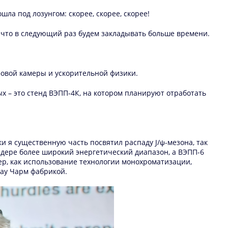
шла под лозунгом: скорее, скорее, скорее!
ак что в следующий раз будем закладывать больше времени.
фовой камеры и ускорительной физики.
ых – это стенд ВЭПП-4К, на котором планируют отработать
ки я существенную часть посвятил распаду J/ψ-мезона, так
айдере более широкий энергетический диапазон, а ВЭПП-6
мер, как использование технологии монохроматизации,
Тау Чарм фабрикой.