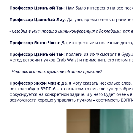
Профессор Цзинъюй Тан
: Нам было интересно на все посм
Профессор Цзяньбэй Лиу
: Да, увы, время очень ограниче
- Сегодня в ИЯФ прошла мини-конференция с докладами. Как 
Профессор Янхэн Чжэн
: Да, интересные и полезные докл
Профессор Цзинъюй Тан
: Коллеги из ИЯФ смотрят в буду
метод встречи пучков Crab Waist и применить его потом н
- Что вы, кстати, думаете об этом проекте?
Профессор Янхэн Чжэн
: Да, я могу сказать несколько сло
вот коллайдер ВЭПП-6 – это в каком-то смысле суперфабри
фокусируется на конкретной задаче, и у него будет очень
возможности хорошо управлять пучком – светимость ВЭПП-