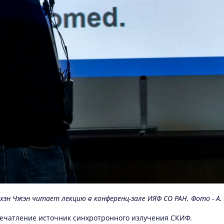
хэн Чжэн читает лекцию в конференц-зале ИЯФ СО РАН. Фото - А.
впечатление источник синхротронного излучения СКИФ.