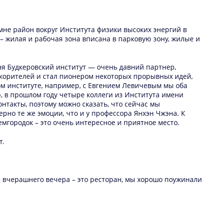
мне район вокруг Института физики высоких энергий в
 – жилая и рабочая зона вписана в парковую зону, жилые и
еня Будкеровский институт — очень давний партнер,
скорителей и стал пионером некоторых прорывных идей,
ом институте, например, с Евгением Левичевым мы оба
ер, в прошлом году четыре коллеги из Института имени
онтакты, поэтому можно сказать, что сейчас мы
ерно те же эмоции, что и у профессора Янхэн Чжэна. К
емгородок – это очень интересное и приятное место.
т.
е вчерашнего вечера – это ресторан, мы хорошо поужинали