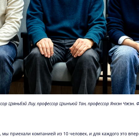
сор Цзяньбэй Лиу, профессор Цзинъюй Тан, профессор Янхэн Чжэн. 
з, мы приехали компанией из 10 человек, и для каждого это впе