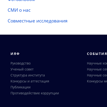
СМИ о нас
Совместные исследования
ИЯФ
СОБЫТИ
Руководство
Научные к
Ученый совет
Научные с
Структура института
Научные се
Конкурсы и аттестация
Конкурсы м
Публикации
Противодействие коррупции