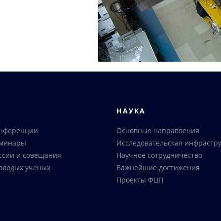
Я
НАУКА
онференции
Основные направления
еминары
Исследовательская инфрастру
ссии и совещания
Научное сотрудничество
олодых ученых
Важнейшие достижения
Проекты ФЦП