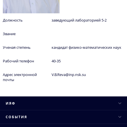
Должность
заведующий лабораторией 5-2
Звание
Ученая степень
кандидат физико-математических наук
Рабочий телефон
40-35
Адрес электронной
V.B.Reva@inp.nsk.su
почты
ИЯФ
Руководство
СОБЫТИЯ
Ученый совет
Научные конференции