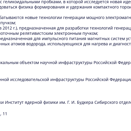
а с геликоидальными пробками, в которой исследуется новая и
исследоваться физика формирования и удержания компактного то
азрабатываются новые технологии генерации мощного электрома
 пучком;
 в 2012 г.), предназначенная для разработки технологий генер
ьноточным релятивистским электронным пучком;
редназначенная для импульсного питания магнитных систем ус
нных атомов водорода, использующихся для нагрева и диагнос
никальным объектом научной инфраструктуры Российской Федер
нной исследовательской инфраструктуры Российской Федераци
 Институт ядерной физики им. Г. И. Будкера Сибирского отдел
. 11