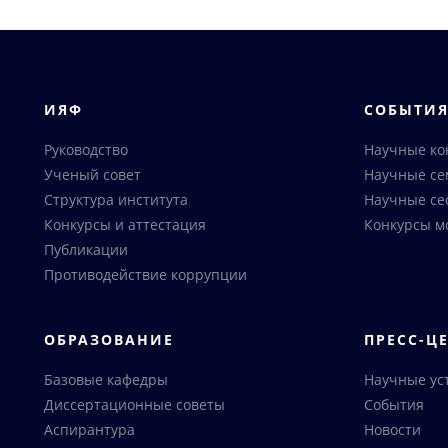
ИЯФ
СОБЫТИ
Руководство
Научные к
Ученый совет
Научные с
Структура института
Научные се
Конкурсы и аттестация
Конкурсы м
Публикации
Противодействие коррупции
ОБРАЗОВАНИЕ
ПРЕСС-Ц
Базовые кафедры
Научные ус
Диссертационные советы
События
Аспирантура
Новости