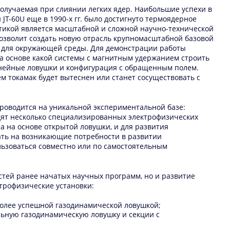
олучаемая при слиянии легких ядер. Наибольшие успехи в
JT-60U еще в 1990-х гг. было достигнуто термоядерное
икой является масштабной и сложной научно-технической
озволит создать новую отрасль крупномасштабной базовой
й для окружающей среды. Для демонстрации работы
на основе какой системы с магнитным удержанием строить
инейные ловушки и конфигурация с обращенным полем.
м токамак будет вытеснен или станет сосуществовать с
роводится на уникальной экспериментальной базе:
одят несколько специализированных электрофизических
 на основе открытой ловушки, и для развития
ать на возникающие потребности в развитии
ьзоваться совместно или по самостоятельным
тей ранее начатых научных программ, но и развитие
трофизические установки:
аиболее успешной газодинамической ловушкой;
альную газодинамическую ловушку и секции с