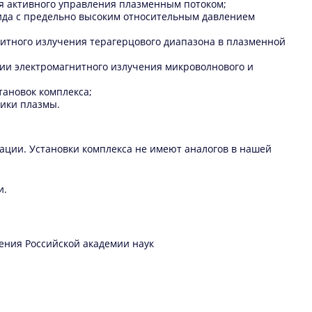
дея активного управления плазменным потоком;
роида с предельно высоким относительным давлением
гнитного излучения терагерцового диапазона в плазменной
ации электромагнитного излучения микроволнового и
тановок комплекса;
тики плазмы.
ации. Установки комплекса не имеют аналогов в нашей
и.
ения Российской академии наук