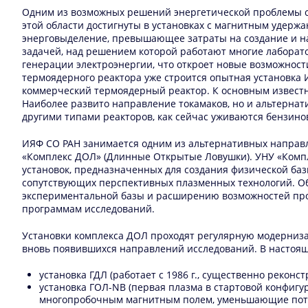
Одним из возможных решений энергетической проблемы сч
этой области достигнуты в установках с магнитным удержан
энерговыделение, превышающее затраты на создание и н
задачей, над решением которой работают многие лаборат
генерации электроэнергии, что откроет новые возможнос
термоядерного реактора уже строится опытная установка 
коммерческий термоядерный реактор. К основным известн
Наиболее развито направление токамаков, но и альтернат
другими типами реакторов, как сейчас уживаются бензино
ИЯФ СО РАН занимается одним из альтернативных направл
«Комплекс ДОЛ» (Длинные Открытые Ловушки). УНУ «Компл
установок, предназначенных для создания физической баз
сопутствующих перспективных плазменных технологий. Об
экспериментальной базы и расширению возможностей пров
программам исследований.
Установки комплекса ДОЛ проходят регулярную модерниза
вновь появившихся направлений исследований. В настоящ
установка ГДЛ (работает с 1986 г., существенно рекон
установка ГОЛ-NB (первая плазма в стартовой конфигу
многопробочным магнитным полем, уменьшающие пот