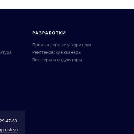
РАЗРАБОТКИ
Промышленные ускорители
ктура
Рентгеновские сканеры
Вигглеры и ондуляторы
329-47-60
np.nsk.su