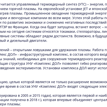
итается управляемый термоядерный синтез (УТС) – энергия, п
ием горячей плазмы. На европейской установке JET и японской 
агрев плазмы. Промышленное овладение термоядерной энергет
ории и венчурные компании во всем мире. Успех этой работы п
ти по развитию экономики и снижению негативных последстви
ИТЭР во Франции. Когда она будет запущена, встанет вопрос – 
ым на сегодня системам относятся токамаки, стеллараторы, л
ивные системы обладают рядом достоинств. Возможно, в будуще
вый и дизельный двигатели.
ений – открытыми ловушками для удержания плазмы. Работа п
екс ДОЛ» - инфраструктурный комплекс, в состав которого вх
ы знаний, необходимых для сооружения термоядерного реактора
щая структура УНУ «Комплекс ДОЛ» позволяет гибко реагиров
едения экспериментов. Установки комплекса ДОЛ могут испол
цию, целью которой является не только расширение возможнос
ее время в состав УНУ «Комплекс ДОЛ» входят следующие элек
струирована в 2005 и 2015 годах), которая является первой и н
рации получена в 2018 г.), которая впервые объединяет центр
ери плазмы;