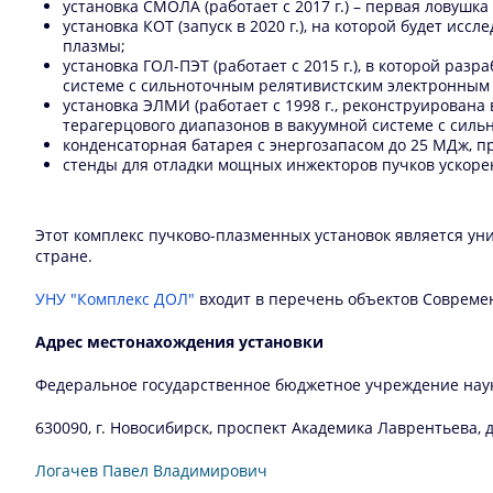
установка СМОЛА (работает с 2017 г.) – первая ловушк
установка КОТ (запуск в 2020 г.), на которой будет 
плазмы;
установка ГОЛ-ПЭТ (работает с 2015 г.), в которой р
системе с сильноточным релятивистским электронным
установка ЭЛМИ (работает с 1998 г., реконструирована
терагерцового диапазонов в вакуумной системе с сил
конденсаторная батарея с энергозапасом до 25 МДж, п
стенды для отладки мощных инжекторов пучков ускоре
Этот комплекс пучково-плазменных установок является у
стране.
УНУ "Комплекс ДОЛ"
входит в перечень объектов Совреме
Адрес местонахождения установки
Федеральное государственное бюджетное учреждение науки
630090, г. Новосибирск, проспект Академика Лаврентьева, д
Логачев Павел Владимирович