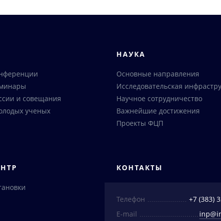
Я
НАУКА
онференции
Основные направления
еминары
Исследовательская инфрастру
ссии и совещания
Научное сотрудничество
олодых ученых
Важнейшие достижения
Проекты ФЦП
ЕНТР
КОНТАКТЫ
тановки
Телефон
+7 (383) 
E-mail
inp@i