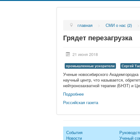
главная
>
СМИ о нас (2)
Грядет перезагрузка
21 июня 2018
промышленные ускорители
Сергей Та
Ученые новосибирского Академгородка
научный центр, что называется, обрете
нейтронозахватной терапии (БНЗТ) и Ц
Подробнее
Российская газета
События
Руководст
Новости
Ученый со