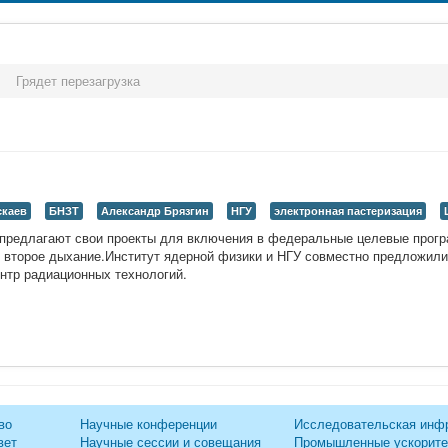
>
Грядет перезагрузка
скаев
БНЗТ
Александр Брязгин
НГУ
электронная пастеризация
 предлагают свои проекты для включения в федеральные целевые прогр
т второе дыхание.Институт ядерной физики и НГУ совместно предложили 
ентр радиационных технологий.
во
Научные конференции
Исследовательская инф
вет
Научные сессии и совещания
Промышленные ускорит