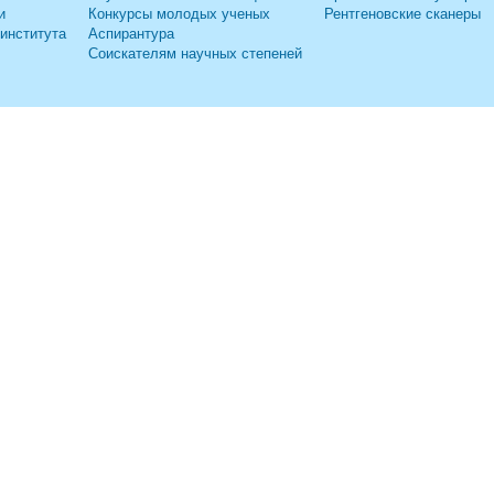
и
Конкурсы молодых ученых
Рентгеновские сканеры
 института
Аспирантура
Соискателям научных степеней