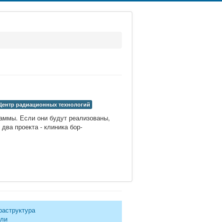
Центр радиационных технологий
аммы. Если они будут реализованы,
два проекта - клиника бор-
раструктура
ели