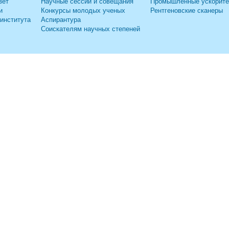
вет
Научные сессии и совещания
Промышленные ускорит
и
Конкурсы молодых ученых
Рентгеновские сканеры
 института
Аспирантура
Соискателям научных степеней