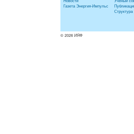
Новости
Ученый со
Газета Энергия-Импульс
Публикаци
Структура
© 2026 ИЯФ