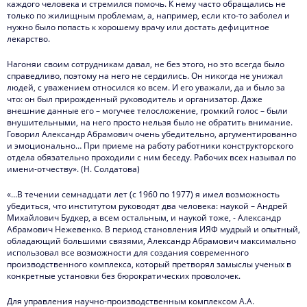
каждого человека и стремился помочь. К нему часто обращались не
только по жилищным проблемам, а, например, если кто-то заболел и
нужно было попасть к хорошему врачу или достать дефицитное
лекарство.
Нагоняи своим сотрудникам давал, не без этого, но это всегда было
справедливо, поэтому на него не сердились. Он никогда не унижал
людей, с уважением относился ко всем. И его уважали, да и было за
что: он был прирожденный руководитель и организатор. Даже
внешние данные его – могучее телосложение, громкий голос – были
внушительными, на него просто нельзя было не обратить внимание.
Говорил Александр Абрамович очень убедительно, аргументированно
и эмоционально… При приеме на работу работники конструкторского
отдела обязательно проходили с ним беседу. Рабочих всех называл по
имени-отчеству». (Н. Солдатова)
«…В течении семнадцати лет (с 1960 по 1977) я имел возможность
убедиться, что институтом руководят два человека: наукой – Андрей
Михайлович Будкер, а всем остальным, и наукой тоже, - Александр
Абрамович Нежевенко. В период становления ИЯФ мудрый и опытный,
обладающий большими связями, Александр Абрамович максимально
использовал все возможности для создания современного
производственного комплекса, который претворял замыслы ученых в
конкретные установки без бюрократических проволочек.
Для управления научно-производственным комплексом А.А.