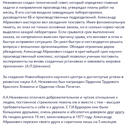
Нежевенко создал технический совет, который определял главные
задачи и направления производства, утверждал планы работ на
месяц. В его состав входили заведующие лабораториями,
руководители КБ и производственных подразделений. Александр
Абрамович мастерски вел заседания техсовета. Имея феноменальную
память, он знал не только основные заказы, но и сколько нормо-часов
выделено каждой лаборатории. Если срывался срок выполнения
заказа, он непременно выяснял причину срыва, кто виноват в этом и
быстро исправлял ситуацию. Он умел быстро и нестандартно решать
вопросы с внешними организациями. Обладая огромным даром
убеждения, Александр Абрамович создал в кратчайший срок научно-
производственный комплекс, который позволил ученым поставить
эксперименты на вновь созданных установках и завоевать мировое
признание». (А.П.Шленкин)
За создание Новосибирского научного центра и достигнутые успехи в
развитии науки А.А. Нежевенко был награжден Орденом Трудового
Красного Знамени и Орденом «Знак Почета».
А.А.Нежевенко отличало доброжелательное и чуткое отношение к
людям, постоянное стремление помочь им и вместе с тем – высшая
требовательность к себе и к другим. С Г.И.Будкером они были
большими друзьями, очень уважали и абсолютно доверяли друг другу.
Их тандем длился 19 лет, закончившись в 1977 году. Александр
Абрамович пережил своего друга и соратника лишь на 5 месяцев.