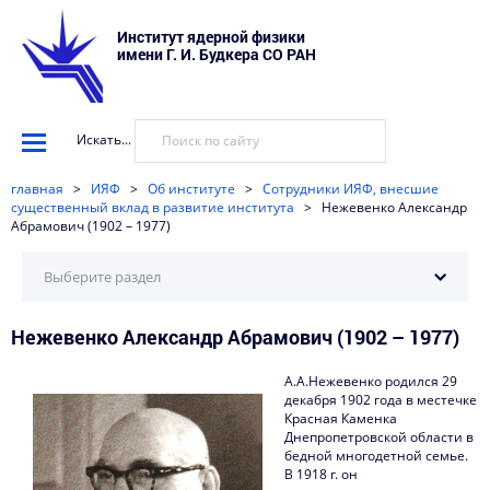
Институт ядерной физики
имени Г. И. Будкера СО РАН
Искать...
главная
>
ИЯФ
>
Об институте
>
Сотрудники ИЯФ, внесшие
существенный вклад в развитие института
>
Нежевенко Александр
Абрамович (1902 – 1977)
Выберите раздел
Нежевенко Александр Абрамович (1902 – 1977)
История ИЯФ
Научные школы ИЯФ
А.А.Нежевенко родился 29
декабря 1902 года в местечке
Сотрудники ИЯФ, внесшие существенный вклад в
Красная Каменка
развитие института
Днепропетровской области в
бедной многодетной семье.
В 1918 г. он
Сотрудники ИЯФ – ветераны Великой Отечественной