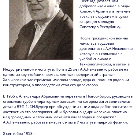
шестнадцатилетним
войны
добровольцем ушёл в ряды
Красной Армии и в течение
трех лет с оружием в руках
защищал молодую
Советскую Республику.
После гражданской войны
началась трудовая
деятельность А.А.Нежевенко,
которую он совмещал с
учебой сначала в
Технологическом, а затем в
Индустриальном институте. Почти 25 лет А.А.Нежевенко работал на
одном из крупнейших промышленных предприятий страны –
Харьковском электромеханическом заводе, куда он пришел рядовым
конструктором, а впоследствии стал его директором.
В 1955 г. Александра Абрамовича перевели в Новосибирск, руководить
огромным турбогенераторным заводом, на котором изготавливались
детали ВЭП-1. Г.И.Будкер при обсуждении с ним хода работ восхитился
«четкостью его распоряжений и буквально «дирижерской» властью
над громадным и сложным механизмом завода» и предложил
А.А.Нежевенко работать вместе с ним в Институте ядерной физики.
8 сентября 1958 г.