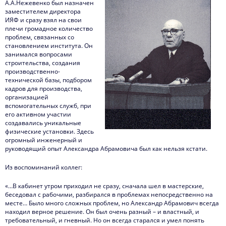
А.А.Нежевенко был назначен
заместителем директора
ИЯФ и сразу взял на свои
плечи громадное количество
проблем, связанных со
становлением института. Он
занимался вопросами
строительства, создания
производственно-
технической базы, подбором
кадров для производства,
организацией
вспомогательных служб, при
его активном участии
создавались уникальные
физические установки. Здесь
огромный инженерный и
руководящий опыт Александра Абрамовича был как нельзя кстати.
Из воспоминаний коллег:
«…В кабинет утром приходил не сразу, сначала шел в мастерские,
беседовал с рабочими, разбирался в проблемах непосредственно на
месте… Было много сложных проблем, но Александр Абрамович всегда
находил верное решение. Он был очень разный – и властный, и
требовательный, и гневный. Но он всегда старался и умел понять