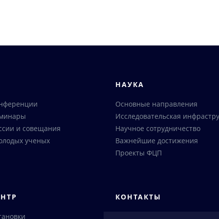
Я
НАУКА
онференции
Основные направления
еминары
Исследовательская инфрастру
ссии и совещания
Научное сотрудничество
олодых ученых
Важнейшие достижения
Проекты ФЦП
ЕНТР
КОНТАКТЫ
тановки