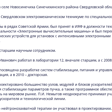
в селе Новосинечиха Синечихинского района Свердловской обла
я в Свердловском электромеханическом техникуме по специально
жбы в рядах Советской Армии, был принят в ИЯФ в должности техн
иальности «Электронные вычислительные машины» и был перев
ческих устройств для установок с интенсивными электронным
.
н старшим научным сотрудником.
р Иванович работал в лаборатории 12, вначале старшим, а с 200
 посвящена разработке систем стабилизации, питания и упра
ция, а в 2010 – докторская.
роектировано большинство узлов, модулей и блоков ускорител
 стабилизации параметров пучка, а также программное обеспе
ть на мировом рынке. П.И. Немытов неоднократно принимал уча
ускорителя и технологической линии.
р-нейтронозахватной терапии он участвовал в проектировании