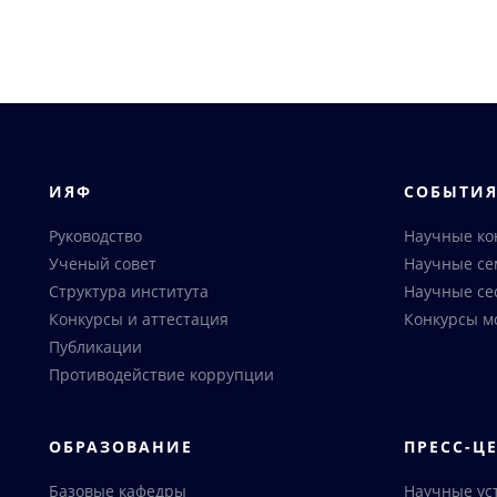
ИЯФ
СОБЫТИ
Руководство
Научные к
Ученый совет
Научные с
Структура института
Научные се
Конкурсы и аттестация
Конкурсы м
Публикации
Противодействие коррупции
ОБРАЗОВАНИЕ
ПРЕСС-Ц
Базовые кафедры
Научные ус