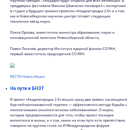
научных трендах. Площадки будут открыты для всех желающих. В
преддверии фестиваля Максим Шевченко поговорил с экспертами
в студии о будущих громких проектах «Академгородка 2.0» и о том,
как в Новосибирском научном центре готовят следующее
поколение звёзд науки.
Олеся Орлова, заместитель министра образования, науки и
инновационной политики Новосибирской области,
Павел Логачёв, директор Института ядерной физики СО РАН,
первый заместитель председателя СО РАН.
ВЕСТИ Новосибирск
На пути к БНЗТ
В проект «Академгородок 2.0» вошли сразу две заявки, касающиеся
бор-нейтронозахватной терапии — эффективного метода борьбы с
неизлечимыми онкологическими заболеваниями. О мерах,
которые предпринимаются для того, чтобы проект поскорее
воплотился в жизнь, и о том, какие на этом пути есть препятствия,
говорили на круглом столе на VI Международном форуме