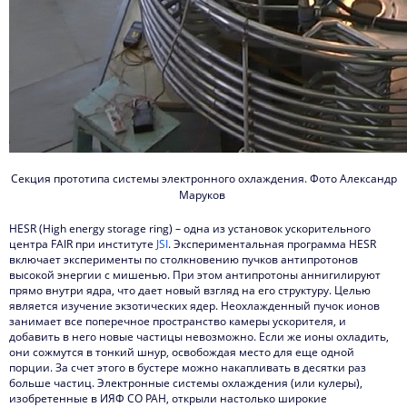
Секция прототипа системы электронного охлаждения. Фото Александр
Маруков
HESR (High energy storage ring) – одна из установок ускорительного
центра FAIR при институте
JSI
. Экспериментальная программа HESR
включает эксперименты по столкновению пучков антипротонов
высокой энергии с мишенью. При этом антипротоны аннигилируют
прямо внутри ядра, что дает новый взгляд на его структуру. Целью
является изучение экзотических ядер. Неохлажденный пучок ионов
занимает все поперечное пространство камеры ускорителя, и
добавить в него новые частицы невозможно. Если же ионы охладить,
они сожмутся в тонкий шнур, освобождая место для еще одной
порции. За счет этого в бустере можно накапливать в десятки раз
больше частиц. Электронные системы охлаждения (или кулеры),
изобретенные в ИЯФ СО РАН, открыли настолько широкие