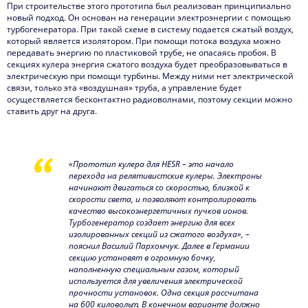
При строительстве этого прототипа был реализован принципиально
новый подход. Он основан на генерации электроэнергии с помощью
турбогенератора. При такой схеме в систему подается сжатый воздух,
который является изолятором. При помощи потока воздуха можно
передавать энергию по пластиковой трубе, не опасаясь пробоя. В
секциях кулера энергия сжатого воздуха будет преобразовываться в
электрическую при помощи турбины. Между ними нет электрической
связи, только эта «воздушная» труба, а управление будет
осуществляется бесконтактно радиоволнами, поэтому секции можно
ставить друг на друга.
«Прототип кулера для HESR – это начало
перехода на релятивистские кулеры. Электроны
начинают двигаться со скоростью, близкой к
скорости света, и позволяют контролировать
качество высокоэнергетичных пучков ионов.
Турбогенератор создает энергию для всех
изолированных секций из сжатого воздуха», –
пояснил Василий Пархомчук. Далее в Германии
секцию установят в огромную бочку,
наполненную специальным газом, который
используется для увеличения электрической
прочности установок. Одна секция рассчитана
на 600 киловольт. В конечном варианте должно