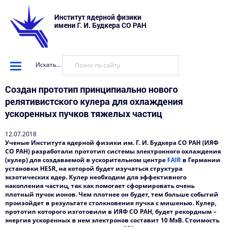
Институт ядерной физики
имени Г. И. Будкера СО РАН
Искать...
Создан прототип принципиально нового
релятивистского кулера для охлаждения
ускоренных пучков тяжелых частиц
12.07.2018
Ученые Института ядерной физики им. Г. И. Будкера СО РАН (ИЯФ
СО РАН) разработали прототип системы электронного охлаждения
(кулер) для создаваемой в ускорительном центре
FAIR
в Германии
установки HESR, на которой будет изучаться структура
экзотических ядер. Кулер необходим для эффективного
накопления частиц, так как помогает сформировать очень
плотный пучок ионов. Чем плотнее он будет, тем больше событий
произойдет в результате столкновения пучка с мишенью. Кулер,
прототип которого изготовили в ИЯФ СО РАН, будет рекордным –
энергия ускоренных в нем электронов составит 10 МэВ. Стоимость