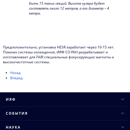
быть 15 таких секций. Высота кулера будет
составлять около 12 метров, а его диаметр – 4
метра.
Предположительно, установка HESR заработает через 10-15 лет.
Помимо системы охлаждения, ИЯФ СО РАН разрабатывает и
изготавливает для FAIR специальные фокусирующие магниты и
высокочастотные системы.
Назад
Вперед
ИЯФ
Руководство
СОБЫТИЯ
Ученый совет
Научные конференции
НАУКА
Структура института