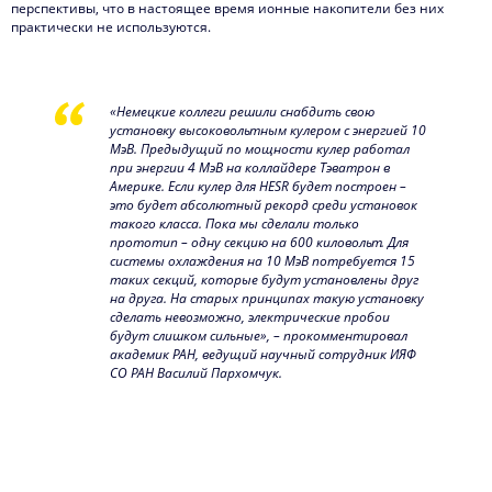
перспективы, что в настоящее время ионные накопители без них
практически не используются.
«Немецкие коллеги решили снабдить свою
установку высоковольтным кулером с энергией 10
МэВ. Предыдущий по мощности кулер работал
при энергии 4 МэВ на коллайдере Тэватрон в
Америке. Если кулер для HESR будет построен –
это будет абсолютный рекорд среди установок
такого класса. Пока мы сделали только
прототип – одну секцию на 600 киловольт. Для
системы охлаждения на 10 МэВ потребуется 15
таких секций, которые будут установлены друг
на друга. На старых принципах такую установку
сделать невозможно, электрические пробои
будут слишком сильные», – прокомментировал
академик РАН, ведущий научный сотрудник ИЯФ
СО РАН Василий Пархомчук.