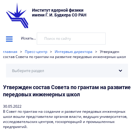
Институт ядерной физики
имени Г. И. Будкера СО РАН
Искать...
главная
>
Пресс-центр
>
Интервью директора
>
Утвержден
состав Совета по грантам на развитие передовых инженерных школ
Выберите раздел
Утвержден состав Совета по грантам на развитие
Научные установки
передовых инженерных школ
События
30.05.2022
Новости
В Совет по грантам на создание и развитие передовых инженерных
школ вошли представители органов власти, ведущих университетов,
Наука в деталях
исследовательских центров, госкорпораций и промышленных
предприятий.
Видеоматериалы о нас