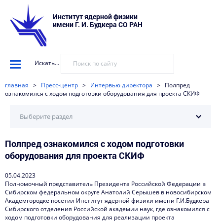
Институт ядерной физики
имени Г. И. Будкера СО РАН
Искать...
главная
>
Пресс-центр
>
Интервью директора
>
Полпред
ознакомился с ходом подготовки оборудования для проекта СКИФ
Выберите раздел
Полпред ознакомился с ходом подготовки
Научные установки
оборудования для проекта СКИФ
События
05.04.2023
Новости
Полномочный представитель Президента Российской Федерации в
Сибирском федеральном округе Анатолий Серышев в новосибирском
Наука в деталях
Академгородке посетил Институт ядерной физики имени Г.И.Будкера
Сибирского отделения Российской академии наук, где ознакомился с
Видеоматериалы о нас
ходом подготовки оборудования для реализации проекта