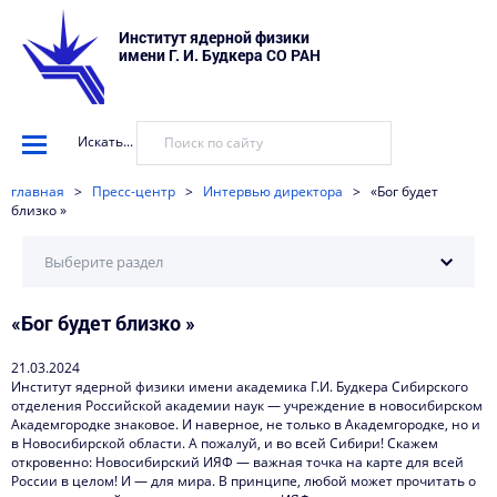
Институт ядерной физики
имени Г. И. Будкера СО РАН
Искать...
главная
>
Пресс-центр
>
Интервью директора
>
«Бог будет
близко »
Выберите раздел
«Бог будет близко »
Научные установки
События
21.03.2024
Институт ядерной физики имени академика Г.И. Будкера Сибирского
Новости
отделения Российской академии наук — учреждение в новосибирском
Академгородке знаковое. И наверное, не только в Академгородке, но и
в Новосибирской области. А пожалуй, и во всей Сибири! Скажем
Наука в деталях
откровенно: Новосибирский ИЯФ — важная точка на карте для всей
России в целом! И — для мира. В принципе, любой может прочитать о
Видеоматериалы о нас