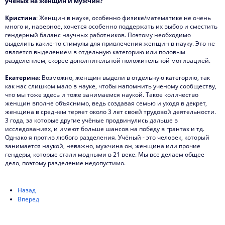
ученых на женщин и мужчин?
Кристина
: Женщин в науке, особенно физике/математике не очень
много и, наверное, хочется особенно поддержать их выбор и сместить
гендерный баланс научных работников. Поэтому необходимо
выделить какие-то стимулы для привлечения женщин в науку. Это не
является выделением в отдельную категорию или половым
разделением, скорее дополнительной положительной мотивацией.
Екатерина
: Возможно, женщин выдели в отдельную категорию, так
как нас слишком мало в науке, чтобы напомнить ученому сообществу,
что мы тоже здесь и тоже занимаемся наукой. Такое количество
женщин вполне объяснимо, ведь создавая семью и уходя в декрет,
женщина в среднем теряет около 3 лет своей трудовой деятельности.
3 года, за которые другие учёные продвинулись дальше в
исследованиях, и имеют больше шансов на победу в грантах и тд.
Однако я против любого разделения. Учёный - это человек, который
занимается наукой, неважно, мужчина он, женщина или прочие
гендеры, которые стали модными в 21 веке. Мы все делаем общее
дело, поэтому разделение недопустимо.
Назад
Вперед