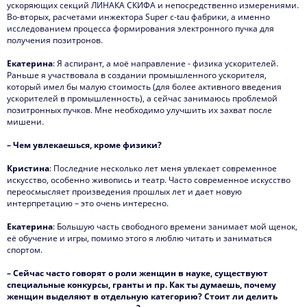
ускоряющих секций ЛИНАКА СКИФА и непосредственно измерениями.
Во-вторых, расчетами инжектора Super c-tau фабрики, а именно
исследованием процесса формирования электронного пучка для
получения позитронов.
Екатерина
: Я аспирант, а моё направление - физика ускорителей.
Раньше я участвовала в создании промышленного ускорителя,
который имел бы малую стоимость (для более активного введения
ускорителей в промышленность), а сейчас занимаюсь проблемой
позитронных пучков. Мне необходимо улучшить их захват после
мишени.
– Чем увлекаешься, кроме физики?
Кристина
: Последние несколько лет меня увлекает современное
искусство, особенно живопись и театр. Часто современное искусство
переосмысляет произведения прошлых лет и дает новую
интерпретацию – это очень интересно.
Екатерина
: Большую часть свободного времени занимает мой щенок,
её обучение и игры, помимо этого я люблю читать и заниматься
спортом.
– Сейчас часто говорят о роли женщин в науке, существуют
специальные конкурсы, гранты и пр. Как ты думаешь, почему
женщин выделяют в отдельную категорию? Стоит ли делить