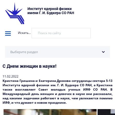
Институт ядерной физики
имени Г. И. Будкера СО РАН
Искать...
Выберите раздел
С Днем женщин в науке!
Научные установки
События
11.02.2022
Кристина Гришина и Екатерина Дронова сотрудницы сектора 5-13
Новости
Института ядерной физики им. Г. И. Будкера СО РАН, а Кристина
также возглавляет Совет молодых ученых ИЯФ СО РАН. В
Международный день женщин и девочек в науке они рассказали,
Наука в деталях
над какими задачами работают в науке, чем увлекаются помимо
ИЯФ, и что думают о новом празднике.
Видеоматериалы о нас
Интервью директора