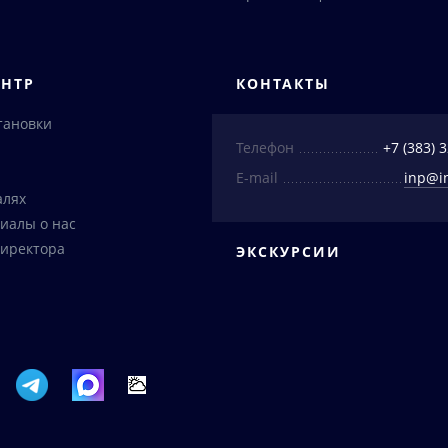
ЕНТР
КОНТАКТЫ
тановки
Телефон
+7 (383) 
E-mail
inp@i
алях
иалы о нас
иректора
ЭКСКУРСИИ