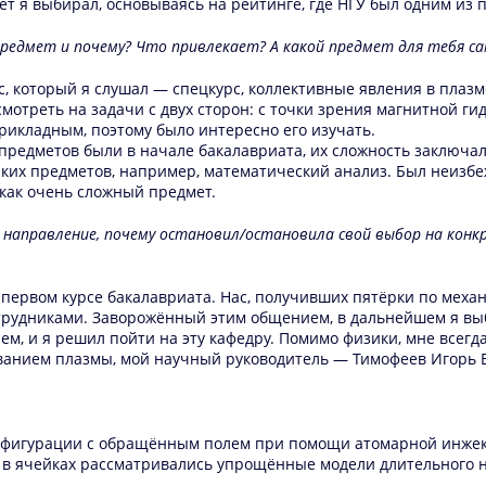
ет я выбирал, основываясь на рейтинге, где НГУ был одним из
предмет и почему? Что привлекает? А какой предмет для тебя с
, который я слушал — спецкурс, коллективные явления в плаз
смотреть на задачи с двух сторон: с точки зрения магнитной г
икладным, поэтому было интересно его изучать.
предметов были в начале бакалавриата, их сложность заключа
таких предметов, например, математический анализ. Был неизб
как очень сложный предмет.
а направление, почему остановил/остановила свой выбор на конк
 первом курсе бакалавриата. Нас, получивших пятёрки по механ
трудниками. Заворожённый этим общением, в дальнейшем я выб
, и я решил пойти на эту кафедру. Помимо физики, мне всегд
анием плазмы, мой научный руководитель — Тимофеев Игорь 
фигурации с обращённым полем при помощи атомарной инжекц
ц в ячейках рассматривались упрощённые модели длительного 