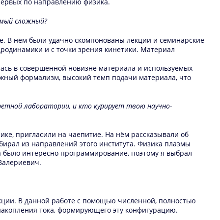
 первых по направлению физика.
амый сложный?
ме. В нём были удачно скомпонованы лекции и семинарские
идродинамики и с точки зрения кинетики. Материал
лась в совершенной новизне материала и используемых
ежный формализм, высокий темп подачи материала, что
ретной лаборатории, и кто курирует твою научно-
ике, пригласили на чаепитие. На нём рассказывали об
ирал из направлений этого института. Физика плазмы
а было интересно программирование, поэтому я выбрал
Валериевич.
ии. В данной работе с помощью численной, полностью
накопления тока, формирующего эту конфигурацию.