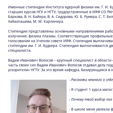
Именные стипендии Института ядерной физики им. Г. И. Б
старших курсов НГУ и НГТУ, трудоустроенные в ИЯФ СО РАН
Баркова, В. Н. Байера, В. А. Сидорова, Ю. Б. Румера, С. Т. Бе
Хабахпашева, М. М. Карлинера.
Стипендии представлены основными направлениями работы
излучение, физика плазмы. Соответствующие профильные с
голосования на Ученом совете ИЯФ. Стипендия выплачиваетс
стипендии им. Г. И. Будкера. Стипендии выплачиваются д
специалиста.
Вадим Иванович Волосов – крупный специалист в области
часть своих сил Вадим Иванович Волосов отдавал делу по
ускорители» НГТУ. За это время кафедра, базирующаяся в
- Расскажи немного о себ
-
Я студент 1 курса маги
- Почему твой выбор пал 
-
В школе меня увлекла 