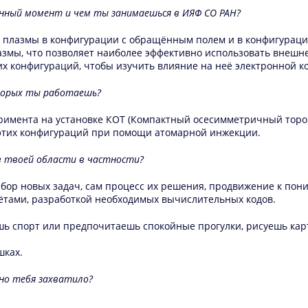
данный момент и чем ты занимаешься в ИЯФ СО РАН?
 плазмы в конфигурации с обращённым полем и в конфигурации
азмы, что позволяет наиболее эффективно использовать внешн
их конфигураций, чтобы изучить влияние на неё электронной 
оторых ты работаешь?
перимента на установке КОТ (Компактный осесимметричный тор
 этих конфигураций при помощи атомарной инжекции.
 в твоей области в частности?
бор новых задач, сам процесс их решения, продвижение к пон
чётами, разработкой необходимых вычислительных кодов.
шь спорт или предпочитаешь спокойные прогулки, рисуешь кар
шках.
вно тебя захватило?