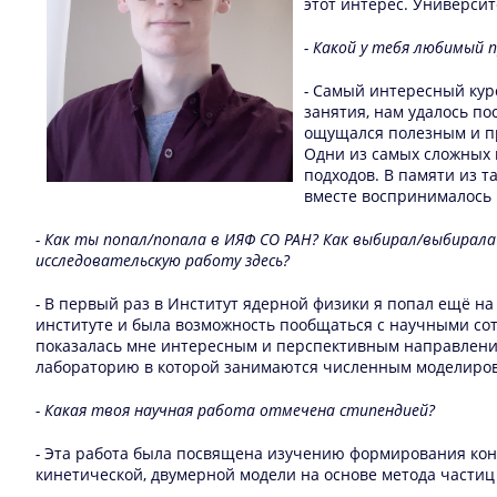
этот интерес. Университ
- Какой у тебя любимый 
-
Самый интересный курс
занятия, нам удалось по
ощущался полезным и пр
Одни из самых сложных 
подходов. В памяти из 
вместе воспринималось 
- Как ты попал/попала в ИЯФ СО РАН? Как выбирал/выбирал
исследовательскую работу здесь?
-
В первый раз в Институт ядерной физики я попал ещё на
институте и была возможность пообщаться с научными со
показалась мне интересным и перспективным направлением
лабораторию в которой занимаются численным моделиров
- Какая твоя научная работа отмечена стипендией?
-
Эта работа была посвящена изучению формирования кон
кинетической, двумерной модели на основе метода части