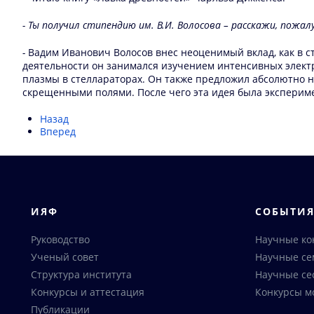
- Ты получил стипендию им. В.И. Волосова – расскажи, пожал
-
Вадим Иванович Волосов внес неоценимый вклад, как в с
деятельности он занимался изучением интенсивных электр
плазмы в стеллараторах. Он также предложил абсолютно
скрещенными полями. После чего эта идея была эксперим
Назад
Вперед
ИЯФ
СОБЫТИ
Руководство
Научные к
Ученый совет
Научные с
Структура института
Научные се
Конкурсы и аттестация
Конкурсы м
Публикации