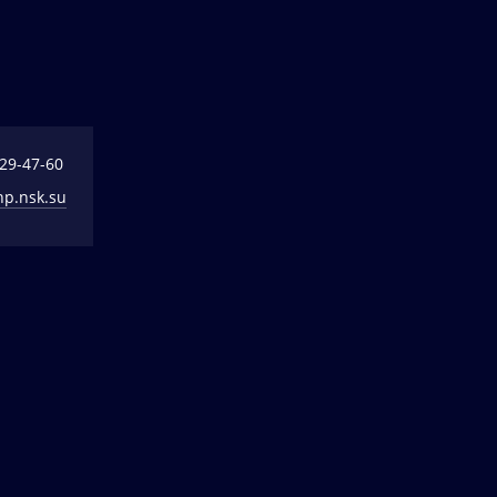
329-47-60
np.nsk.su