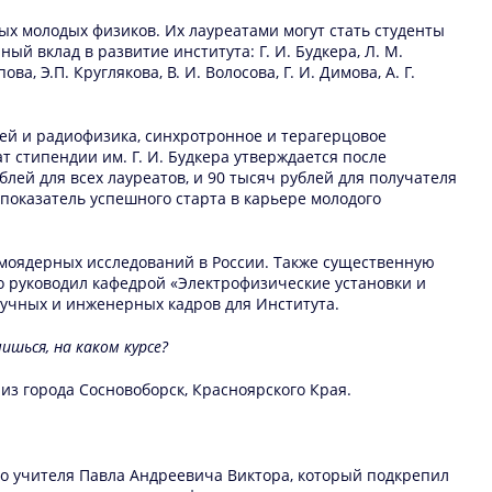
х молодых физиков. Их лауреатами могут стать студенты
й вклад в развитие института: Г. И. Будкера, Л. М.
ова, Э.П. Круглякова, В. И. Волосова, Г. И. Димова, А. Г.
ей и радиофизика, синхротронное и терагерцовое
 стипендии им. Г. И. Будкера утверждается после
блей для всех лауреатов, и 90 тысяч рублей для получателя
показатель успешного старта в карьере молодого
моядерных исследований в России. Также существенную
но руководил кафедрой «Электрофизические установки и
аучных и инженерных кадров для Института.
ишься, на каком курсе?
 из города Сосновоборск, Красноярского Края.
го учителя Павла Андреевича Виктора, который подкрепил