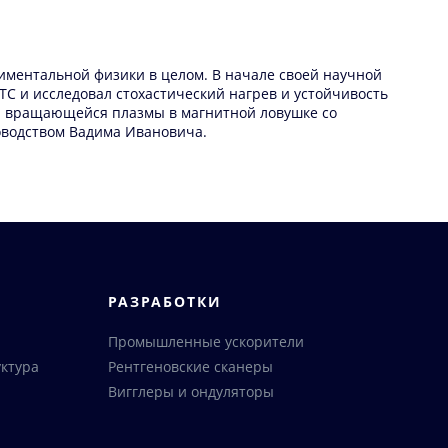
риментальной физики в целом. В начале своей научной
С и исследовал стохастический нагрев и устойчивость
я вращающейся плазмы в магнитной ловушке со
оводством Вадима Ивановича.
РАЗРАБОТКИ
Промышленные ускорители
ктура
Рентгеновские сканеры
Вигглеры и ондуляторы