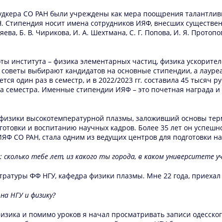
удкера СО РАН были учреждены как мера поощрения талантливы
. Стипендия носит имена сотрудников ИЯФ, внесших существенны
ляева, Б. В. Чирикова, И. А. Шехтмана, С. Г. Попова, И. Я. Протопоп
 института – физика элементарных частиц, физика ускорител
оветы выбирают кандидатов на основные стипендии, а лауреат
я один раз в семестр, и в 2022/2023 гг. составила 45 тысяч ру
ва семестра. Именные стипендии ИЯФ – это почетная награда и 
 физики высокотемпературной плазмы, заложивший основы тер
дготовки и воспитанию научных кадров. Более 35 лет он успеш
 ИЯФ СО РАН, стала одним из ведущих центров для подготовки н
е: сколько тебе лет, из какого ты города, в каком университете уч
стратуры ФФ НГУ, кафедра физики плазмы. Мне 22 года, приехал
на НГУ и физику?
физика и помимо уроков я начал просматривать записи одесско