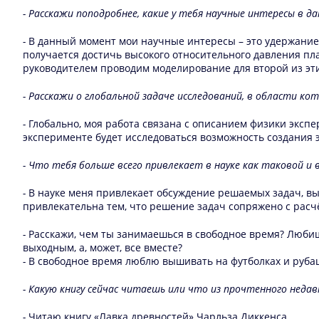
- Расскажи поподробнее, какие у тебя научные интересы в 
-
В данный момент мои научные интересы – это удержание
получается достичь высокого относительного давления пл
руководителем проводим моделирование для второй из эт
- Расскажи о глобальной задаче исследований, в области к
-
Глобально, моя работа связана с описанием физики экс
эксперименте будет исследоваться возможность создания
- Что тебя больше всего привлекает в науке как таковой и
-
В науке меня привлекает обсуждение решаемых задач, вы
привлекательна тем, что решение задач сопряжено с рас
-
Расскажи, чем ты занимаешься в свободное время? Люби
выходным, а, может, все вместе?
-
В свободное время люблю вышивать на футболках и руба
- Какую книгу сейчас читаешь или что из прочтенного неда
-
Читаю книгу «Лавка древностей» Чарльза Диккенса.