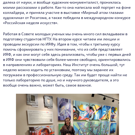
далека от науки, и вообще художник-монументалист, прониклась
моими рассказами о работе. Как-то она написала мой портрет на фоне
коллайдера, и приняла участие в выставке «Мирный атом глазами
художника» от Росатома, а также победила в международном конкурсе
«Российская неделя искусств».
Работая в Совете молодых ученых мы очень много сил вкладываем в
подготовку студентов НГТУ. На втором курсе читаем им лекции и
проводим экскурсии по ИЯФу. Идея в том, чтобы к третьему курсу
помочь сформировать у них понимание, что из себя представляет
ИЯФ, и как они могут себя здесь реализовать, чтобы уже с первых дней
в ИЯФ они чувствовали себя более-менее свободно, ориентировались
в направлениях и лабораториях. Наш Институт очень большой, тут
неделю можно ходить по установкам, поэтому мы заранее их
погружаем в профессиональную среду. Так им будет проще найти не
только лабораторию по душе, но и научного руководителя, а это
вообще очень важно, может быть, самое важное.