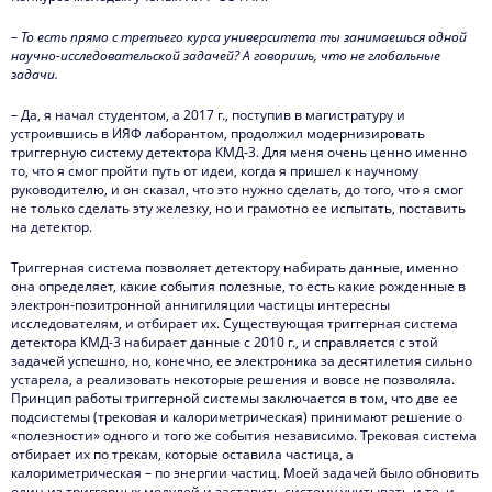
–
То есть прямо с третьего курса университета ты занимаешься одной
научно-исследовательской задачей? А говоришь, что не глобальные
задачи.
– Да, я начал студентом, а 2017 г., поступив в магистратуру и
устроившись в ИЯФ лаборантом, продолжил модернизировать
триггерную систему детектора КМД-3. Для меня очень ценно именно
то, что я смог пройти путь от идеи, когда я пришел к научному
руководителю, и он сказал, что это нужно сделать, до того, что я смог
не только сделать эту железку, но и грамотно ее испытать, поставить
на детектор.
Триггерная система позволяет детектору набирать данные, именно
она определяет, какие события полезные, то есть какие рожденные в
электрон-позитронной аннигиляции частицы интересны
исследователям, и отбирает их. Существующая триггерная система
детектора КМД-3 набирает данные с 2010 г., и справляется с этой
задачей успешно, но, конечно, ее электроника за десятилетия сильно
устарела, а реализовать некоторые решения и вовсе не позволяла.
Принцип работы триггерной системы заключается в том, что две ее
подсистемы (трековая и калориметрическая) принимают решение о
«полезности» одного и того же события независимо. Трековая система
отбирает их по трекам, которые оставила частица, а
калориметрическая – по энергии частиц. Моей задачей было обновить
один из триггерных модулей и заставить систему учитывать и те, и