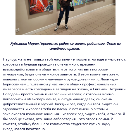
Художник Мария Горковенко рядом со своими работами. Фото из
семейного архива.
Научрук – это не только твой наставник и коллега, но еще и человек, с
которым ты будешь проводить очень много времени,
взаимодействовать и общаться, и от того, как вы выстроили
отношения, будет очень многое зависеть. В этом плане мне жутко
повезло с моими обоими научными руководителями. С Леонидом
Борисовичем Эпштейном у нас много общих профессиональных
интересов и есть совпадения взглядов на жизнь, а Евгений Петрович
Солодов – просто очень интересный человек, с которым можно
поговорить и об эксперименте, и о будничных делах, он очень
доброжелательный и чуткий. Каждый раз, когда он тебя видит, он
здоровается и хлопает тебя по плечу. И вот именно в этом и
заключается взаимоотношения – человек рад видеть тебя, а ты его. Я
бы вообще сказал, что наша лаборатория – это вторая семья. И
хочется, чтобы у большего количества студентов путь в науку
складывался позитивно.