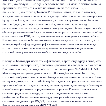
понять, как полученные в университете знания можно применить на
практике. При этом ты четко понимаешь, чего ты хочешь, и
понимаешь, как этого добиться. И это во многом, как мне кажется,
заслуга нашей кафедры и ее заведующего Александра Владимировича
Бурдакова. Он делал все возможное, чтобы погрузить нас в область
нашей будущей профессиональной деятельности, он всегда
рассказывал интересно, увлекательно, у него даже был специальный
общеобразовательный курс, в котором он рассказывал о науке вообще,
о достижениях ИЯФ, о том, как лично мы можем реализовать себя в
Институте. И в этом большая ценность – когда все так устроено, что
заведующий кафедры доктор физико-математических наук всегда
готов ответить на твои вопросы, что-то рассказать и подсказать,
который свое увлечение наукой может передать и тебе.
В общем, благодаря всем этим факторам, к третьему курсу я знал, что
мне нужно – электроника, программирование и изобретение железяк.
И я нашел место, где хочу работать – лабораторию № 2 ИЯФ СО РАН.
Моим научным руководителем стал Леонид Борисович Эпштейн,
который снабдив меня всем необходимым, поставил передо мной мою
первую задачу, и сказал: «Действуй». Тогда я воспринимал ее довольно
просто и обще: есть две железки, из них нужно сделать одну большую,
и чтобы она работала определенным образом. И только так я и мог
себе ее представить тогда, потому что в деталях я совсем не
разбирался. Но это и была моя будущая разработка – триггерная
система для детектора КМД-3, которую отметили в этом году на
Конкурсе молодых ученых ИЯФ СО РАН.