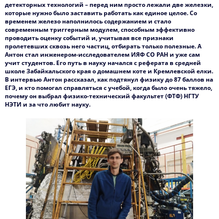
детекторных технологий – перед ним просто лежали две железки,
которые нужно было заставить работать как единое целое. Со
Контакты
временем железо наполнилось содержанием и стало
современным триггерным модулем, способным эффективно
проводить оценку событий и, учитывая все признаки
пролетевших сквозь него частиц, отбирать только полезные. А
Антон стал инженером-исследователем ИЯФ СО РАН и уже сам
учит студентов. Его путь в науку начался с реферата в средней
школе Забайкальского края о домашнем коте и Кремлевской елки.
В интервью Антон рассказал, как подтянул физику до 87 баллов на
ЕГЭ, и кто помогал справляться с учебой, когда было очень тяжело,
почему он выбрал физико-технический факультет (ФТФ) НГТУ
НЭТИ и за что любит науку.