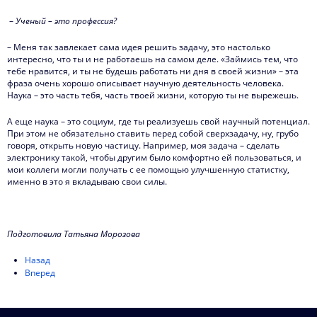
–
Ученый – это профессия?
– Меня так завлекает сама идея решить задачу, это настолько
интересно, что ты и не работаешь на самом деле. «Займись тем, что
тебе нравится, и ты не будешь работать ни дня в своей жизни» – эта
фраза очень хорошо описывает научную деятельность человека.
Наука – это часть тебя, часть твоей жизни, которую ты не вырежешь.
А еще наука – это социум, где ты реализуешь свой научный потенциал.
При этом не обязательно ставить перед собой сверхзадачу, ну, грубо
говоря, открыть новую частицу. Например, моя задача – сделать
электронику такой, чтобы другим было комфортно ей пользоваться, и
мои коллеги могли получать с ее помощью улучшенную статистку,
именно в это я вкладываю свои силы.
Подготовила Татьяна Морозова
Назад
Вперед