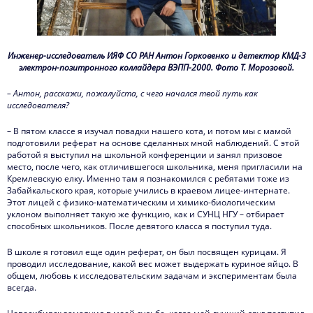
Инженер-исследователь ИЯФ СО РАН Антон Горковенко и детектор КМД-3
электрон-позитронного коллайдера ВЭПП-2000. Фото Т. Морозовой.
– Антон, расскажи, пожалуйста, с чего начался твой путь как
исследователя?
– В пятом классе я изучал повадки нашего кота, и потом мы с мамой
подготовили реферат на основе сделанных мной наблюдений. С этой
работой я выступил на школьной конференции и занял призовое
место, после чего, как отличившегося школьника, меня пригласили на
Кремлевскую елку. Именно там я познакомился с ребятами тоже из
Забайкальского края, которые учились в краевом лицее-интернате.
Этот лицей с физико-математическим и химико-биологическим
уклоном выполняет такую же функцию, как и СУНЦ НГУ – отбирает
способных школьников. После девятого класса я поступил туда.
В школе я готовил еще один реферат, он был посвящен курицам. Я
проводил исследование, какой вес может выдержать куриное яйцо. В
общем, любовь к исследовательским задачам и экспериментам была
всегда.