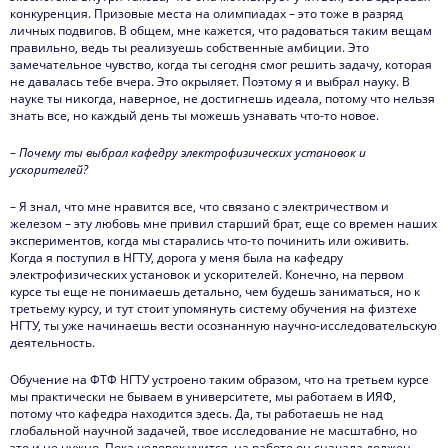
конкуренция. Призовые места на олимпиадах – это тоже в разряд
личных подвигов. В общем, мне кажется, что радоваться таким вещам
правильно, ведь ты реализуешь собственные амбиции. Это
замечательное чувство, когда ты сегодня смог решить задачу, которая
не давалась тебе вчера. Это окрыляет. Поэтому я и выбрал науку. В
науке ты никогда, наверное, не достигнешь идеала, потому что нельзя
знать все, но каждый день ты можешь узнавать что-то новое.
–
Почему ты выбрал кафедру электрофизических установок и
ускорителей?
– Я знал, что мне нравится все, что связано с электричеством и
железом – эту любовь мне привил старший брат, еще со времен наших
экспериментов, когда мы старались что-то починить или оживить.
Когда я поступил в НГТУ, дорога у меня была на кафедру
электрофизических установок и ускорителей. Конечно, на первом
курсе ты еще не понимаешь детально, чем будешь заниматься, но к
третьему курсу, и тут стоит упомянуть систему обучения на физтехе
НГТУ, ты уже начинаешь вести осознанную научно-исследовательскую
деятельность.
Обучение на ФТФ НГТУ устроено таким образом, что на третьем курсе
мы практически не бываем в университете, мы работаем в ИЯФ,
потому что кафедра находится здесь. Да, ты работаешь не над
глобальной научной задачей, твое исследование не масштабно, но
это и не нужно. Пока человек учится, на работе он сначала должен