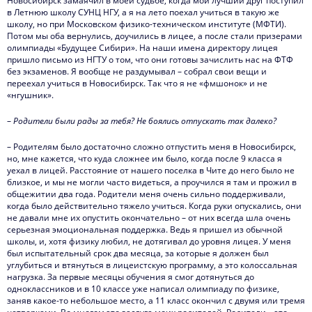
Новосибирск замаячил в моей судьбе, когда мой лучший друг поступил
в Летнюю школу СУНЦ НГУ, а я на лето поехал учиться в такую же
школу, но при Московском физико-техническом институте (МФТИ).
Потом мы оба вернулись, доучились в лицее, а после стали призерами
олимпиады «Будущее Сибири». На наши имена директору лицея
пришло письмо из НГТУ о том, что они готовы зачислить нас на ФТФ
без экзаменов. Я вообще не раздумывал – собрал свои вещи и
переехал учиться в Новосибирск. Так что я не «фмшонок» и не
«нгушник».
–
Родители были рады за тебя? Не боялись отпускать так далеко?
– Родителям было достаточно сложно отпустить меня в Новосибирск,
но, мне кажется, что куда сложнее им было, когда после 9 класса я
уехал в лицей. Расстояние от нашего поселка в Чите до него было не
близкое, и мы не могли часто видеться, а проучился я там и прожил в
общежитии два года. Родители меня очень сильно поддерживали,
когда было действительно тяжело учиться. Когда руки опускались, они
не давали мне их опустить окончательно – от них всегда шла очень
серьезная эмоциональная поддержка. Ведь я пришел из обычной
школы, и, хотя физику любил, не дотягивал до уровня лицея. У меня
был испытательный срок два месяца, за которые я должен был
углубиться и втянуться в лицеистскую программу, а это колоссальная
нагрузка. За первые месяцы обучения я смог дотянуться до
одноклассников и в 10 классе уже написал олимпиаду по физике,
заняв какое-то небольшое место, а 11 класс окончил с двумя или тремя