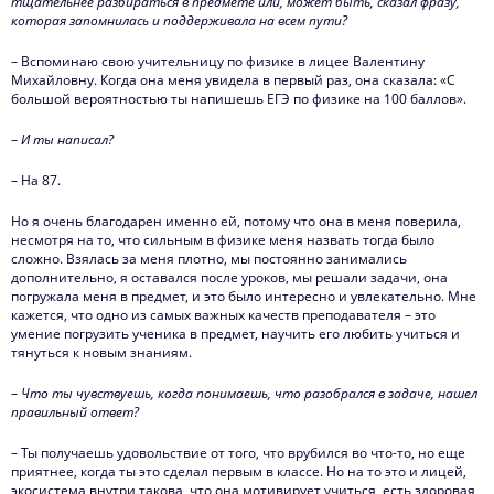
тщательнее разбираться в предмете или, может быть, сказал фразу,
которая запомнилась и поддерживала на всем пути?
– Вспоминаю свою учительницу по физике в лицее Валентину
Михайловну. Когда она меня увидела в первый раз, она сказала: «С
большой вероятностью ты напишешь ЕГЭ по физике на 100 баллов».
–
И ты написал?
– На 87.
Но я очень благодарен именно ей, потому что она в меня поверила,
несмотря на то, что сильным в физике меня назвать тогда было
сложно. Взялась за меня плотно, мы постоянно занимались
дополнительно, я оставался после уроков, мы решали задачи, она
погружала меня в предмет, и это было интересно и увлекательно. Мне
кажется, что одно из самых важных качеств преподавателя – это
умение погрузить ученика в предмет, научить его любить учиться и
тянуться к новым знаниям.
–
Что ты чувствуешь, когда понимаешь, что разобрался в задаче, нашел
правильный ответ?
– Ты получаешь удовольствие от того, что врубился во что-то, но еще
приятнее, когда ты это сделал первым в классе. Но на то это и лицей,
экосистема внутри такова, что она мотивирует учиться, есть здоровая