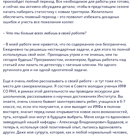
произойдет полный переход. Все необходимое для работы уже готово,
и сейчас мы активно обсуждаем детали, чтобы в предстоящем сезоне
начать набирать статистику с новым триггером. Желательно
обеспечить плавный переход – это позволит избежать досадных
ошибок и учесть все пожелания коллег.
–
Что ты больше всего любишь в своей работе?
– В моей работе мне нравится, что по содержанию она безгранична.
Ежедневно ты решаешь нестандартные задачи, и для этого по полной
используешь свой мозг. Приходишь утром и не знаешь, кем ты
сегодня будешь? Программистом, инженером, будешь работать над
статьей или лазить по детектору с гаечным ключом. Ни одного
рутинного дня и ни одной однотипной задачи.
Еще я очень люблю рассказывать о своей работе – и тут тоже есть
место для самореализации. Я состою в Совете молодых ученых ИЯФ
СО РАН, в рамках этой деятельности мы проводим экскурсии для
школьников, рассказываем о научных достижениях Института. Вы
знаете, очень сложно бывает заинтересовать ребят, учащихся в 6-7
классе, но, если это получается, и они выходят из ИЯФа в полном
восторге, значит перед ними открывается новое окно возможностей,
путь, который они могут в будущем выбрать. Меня когда-то вдохновил
заведующей нашей кафедры – Александр Владимирович Бурдаков, и
теперь я, используя свой позитивный опыт, пытаюсь вдохновлять
других. Даже моя супруга, которая, как и любой нормальный человек,