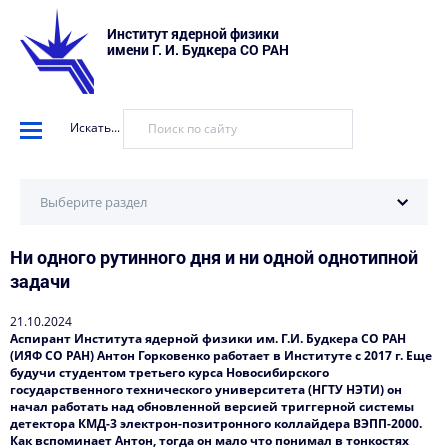
Институт ядерной физики
имени Г. И. Будкера СО РАН
Искать...
Выберите раздел
Ни одного рутинного дня и ни одной однотипной
Научные установки
задачи
События
21.10.2024
Новости
Аспирант Института ядерной физики им. Г.И. Будкера СО РАН
(ИЯФ СО РАН) Антон Горковенко работает в Институте с 2017 г. Еще
Наука в деталях
будучи студентом третьего курса Новосибирского
государственного технического университета (НГТУ НЭТИ) он
Видеоматериалы о нас
начал работать над обновленной версией триггерной системы
детектора КМД-3 электрон-позитронного коллайдера ВЭПП-2000.
Как вспоминает Антон, тогда он мало что понимал в тонкостях
Интервью директора