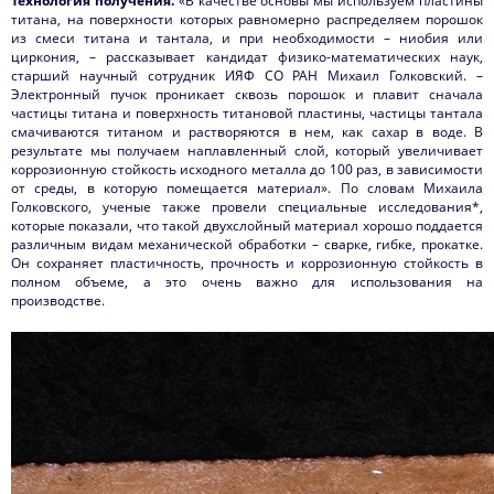
Технология получения.
«В качестве основы мы используем пластины
титана, на поверхности которых равномерно распределяем порошок
из смеси титана и тантала, и при необходимости – ниобия или
циркония,
–
рассказывает кандидат физико-математических наук,
старший научный сотрудник ИЯФ СО РАН Михаил Голковский. –
Электронный пучок проникает сквозь порошок и плавит сначала
частицы титана и поверхность титановой пластины, частицы тантала
смачиваются титаном и растворяются в нем, как сахар в воде. В
результате мы получаем наплавленный слой, который увеличивает
коррозионную стойкость исходного металла до 100 раз, в зависимости
от среды, в которую помещается материал». По словам Михаила
Голковского, ученые также провели специальные исследования*,
которые показали, что такой двухслойный материал хорошо поддается
различным видам механической обработки – сварке, гибке, прокатке.
Он сохраняет пластичность, прочность и коррозионную стойкость в
полном объеме, а это очень важно для использования на
производстве.