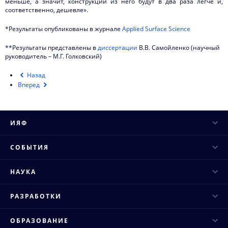
меньше, а значит, конструкции из него будут в два раза легче и,
соответственно, дешевле».
*Результаты опубликованы в журнале
Applied Surface Science
**Результаты представлены в
диссертации
В.В. Самойленко (научный
руководитель – М.Г. Голковский)
Назад
Вперед
ИЯФ
Руководство
СОБЫТИЯ
Ученый совет
Научные конференции
НАУКА
Структура института
Научные семинары
Основные направления
Конкурсы и аттестация
РАЗРАБОТКИ
Научные сессии и совещания
Исследовательская инфраструктура
Публикации
Промышленные ускорители
Конкурсы молодых ученых
ОБРАЗОВАНИЕ
Научное сотрудничество
Противодействие коррупции