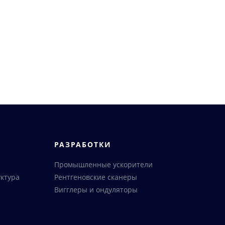
РАЗРАБОТКИ
Промышленные ускорители
ктура
Рентгеновские сканеры
Вигглеры и ондуляторы