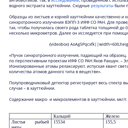
антибиотиков. Так, в
исследовании
, проведенном с использ
водного экстракта хауттюйнии. Сходные
результаты
были п
Образцы из листьев и корней хауттюйнии качественно и 
синхротронного излучения ВЭПП-3 ИЯФ СО РАН. Для провед
так, чтобы получилась своего рода таблетка толщиной до
несколько микрометров. Далее он исследуется при помощ
{videobox} AoAg5Pqcxfk||width=600,hei
«Пучок синхротронного излучения, падающий на образец, 
по перспективным проектам ИЯФ СО РАН Яков Ракшун. – Эл
Ионизированные атомы релаксируют, испуская квант света
количества атомов данного типа в веществе».
Полупроводниковый детектор регистрирует весь спектр вы
случае – в хауттюйнии.
Содержание макро- и микроэлементов в хауттюйнии, мкг/г
Кальций
Железо
Листья рыбьей
15534
155,5
мяты