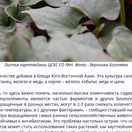
Листья хауттюйнии, ЦСБС СО РАН. Фото - Вероника Болонева
ачестве добавок в блюда Юго-Восточной Азии. Эта культура сил
ец, железо и медь, а корни – железо, кобальт, медь и цинк.
я, то здесь важно понять, насколько высока изменчивость сод
икроэлементы являются частью ферментов и других биолог
ращенные в разных местах, могут в 2-3 раза снижать количест
 и температуры, и с другими факторами», – сообщил старший 
 при выращивании самых разных сельскохозяйственных животны
йчивых к антибиотикам. Это проблема настолько острая, что с
в может стать использование таких растений, как хауттюйния,