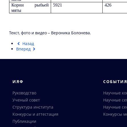
Корни рыбьей
5921
426
мяты
Текст, фото и видео – Вероника Болонева.
Назад
Вперед
ИЯФ
СОБЫТИ
Руководство
Научные к
Ученый совет
Научные с
Структура института
Научные се
Конкурсы и аттестация
Конкурсы м
Публикации