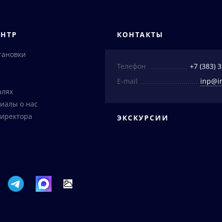
ЕНТР
КОНТАКТЫ
тановки
Телефон
+7 (383) 
E-mail
inp@i
алях
иалы о нас
иректора
ЭКСКУРСИИ