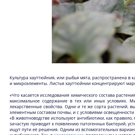
Культура хауттюйния, или рыбья мята, распространена в к
и микроэлементы. Листья хауттюйнии концентрируют марган
«Что касается исследования химического состава растени
максимальное содержание в тех или иных условиях. М
лекарственные свойства. Одни и те же сорта растений, вы
элементным составом почвы, и с условиями освещённости
«В животноводстве используют антибиотики, как правило,
зачастую приводит к появлению патогенных бактерий, усто
ищут пути её решения. Одним из вспомогательных варианто