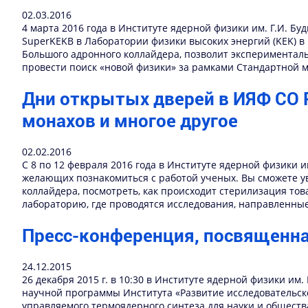
02.03.2016
4 марта 2016 года в Институте ядерной физики им. Г.И. Б
SuperKEKB в Лаборатории физики высоких энергий (KEK) в 
Большого адронного коллайдера, позволит эксперименталь
провести поиск «новой физики» за рамками Стандартной м
Дни открытых дверей в ИЯФ СО Р
монахов и многое другое
02.02.2016
С 8 по 12 февраля 2016 года в Институте ядерной физики 
желающих познакомиться с работой ученых. Вы сможете ув
коллайдера, посмотреть, как происходит стерилизация тов
лабораторию, где проводятся исследования, направленные
Пресс-конференция, посвященна
24.12.2015
26 декабря 2015 г. в 10:30 в Институте ядерной физики и
научной программы Института «Развитие исследовательско
управляемого термоядерного синтеза для науки и обществ