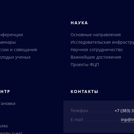
Я
НАУКА
онференции
Основные направления
еминары
Исследовательская инфрастру
ссии и совещания
Научное сотрудничество
олодых ученых
Важнейшие достижения
Проекты ФЦП
ЕНТР
КОНТАКТЫ
тановки
Телефон
+7 (383) 
E-mail
inp@i
алях
иалы о нас