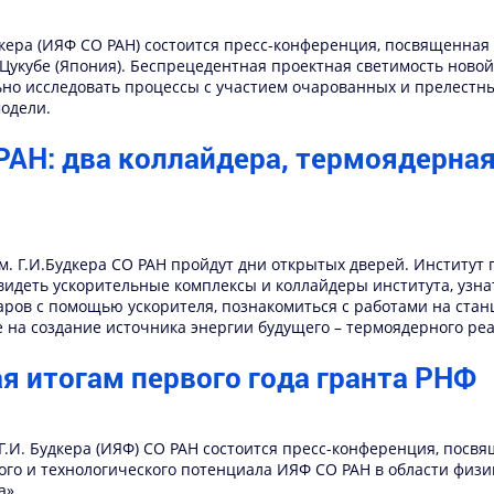
удкера (ИЯФ СО РАН) состоится пресс-конференция, посвященна
Цукубе (Япония). Беспрецедентная проектная светимость новой
но исследовать процессы с участием очарованных и прелестных
одели.
АН: два коллайдера, термоядерная
им. Г.И.Будкера СО РАН пройдут дни открытых дверей. Институт 
идеть ускорительные комплексы и коллайдеры института, узна
аров с помощью ускорителя, познакомиться с работами на стан
 на создание источника энергии будущего – термоядерного реа
я итогам первого года гранта РНФ
м. Г.И. Будкера (ИЯФ) СО РАН состоится пресс-конференция, пос
го и технологического потенциала ИЯФ СО РАН в области физи
а».