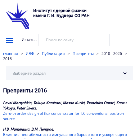
Институт ядерной физики
имени Г. И. Будкера СО РАН
Искать...
главная
>
ИЯФ
>
Публикации
>
Препринты
>
2010 - 2026
>
2016
Выберите раздел
Препринты 2016
2026
2025
Pavel Martyshkin, Takuya Kamitani, Masao Kuriki, Tsunehiko Omori, Kaoru
Yokoya, Peter Sivers.
2024
Zero-th order design of flux concentrator for ILC conventional positron
source
2023
Н.В. Митянина, В.М. Петров.
Влияние нестабильности импульсного барьерного и ускоряющего
2022