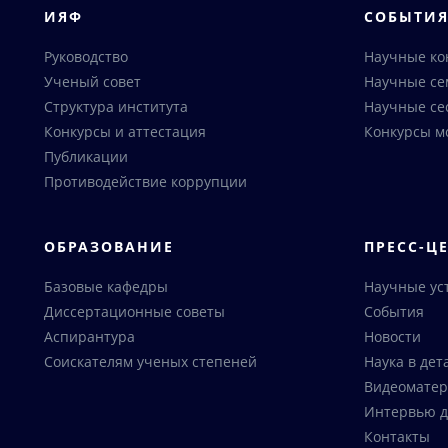
ИЯФ
СОБЫТИ
Руководство
Научные к
Ученый совет
Научные с
Структура института
Научные се
Конкурсы и аттестация
Конкурсы м
Публикации
Противодействие коррупции
ОБРАЗОВАНИЕ
ПРЕСС-Ц
Базовые кафедры
Научные ус
Диссертационные советы
События
Аспирантура
Новости
Соискателям ученых степеней
Наука в дет
Видеоматер
Интервью д
Контакты