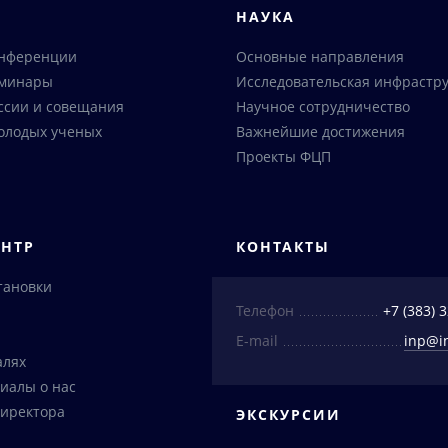
Я
НАУКА
онференции
Основные направления
еминары
Исследовательская инфрастру
ссии и совещания
Научное сотрудничество
олодых ученых
Важнейшие достижения
Проекты ФЦП
ЕНТР
КОНТАКТЫ
тановки
Телефон
+7 (383) 
E-mail
inp@i
алях
иалы о нас
иректора
ЭКСКУРСИИ