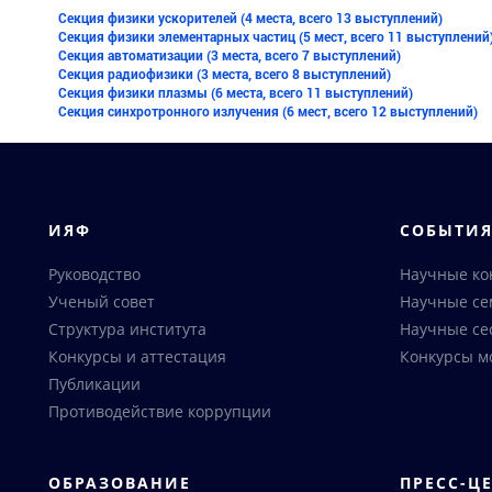
Секция физики ускорителей (4 места, всего 13 выступлений)
Секция физики элементарных частиц (5 мест, всего 11 выступлений
Секция автоматизации (3 места, всего 7 выступлений)
Секция радиофизики (3 места, всего 8 выступлений)
Секция физики плазмы (6 места, всего 11 выступлений)
Секция синхротронного излучения (6 мест, всего 12 выступлений)
ИЯФ
СОБЫТИ
Руководство
Научные к
Ученый совет
Научные с
Структура института
Научные се
Конкурсы и аттестация
Конкурсы м
Публикации
Противодействие коррупции
ОБРАЗОВАНИЕ
ПРЕСС-Ц