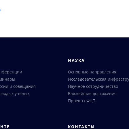
)
Я
НАУКА
онференции
Основные направления
еминары
Исследовательская инфрастру
ссии и совещания
Научное сотрудничество
олодых ученых
Важнейшие достижения
Проекты ФЦП
ЕНТР
КОНТАКТЫ