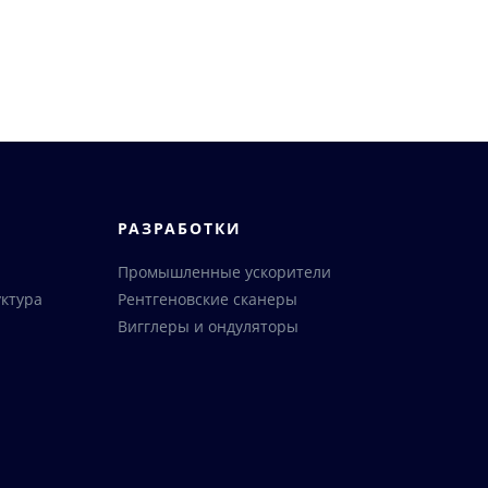
РАЗРАБОТКИ
Промышленные ускорители
ктура
Рентгеновские сканеры
Вигглеры и ондуляторы