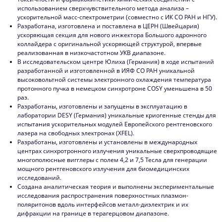
использованием сверхчувствительного метода анализа –
ускорительной масс-спектрометрии (совместно с ИК СО РАН и НГУ).
Разработана, изготовлена и поставлена в ЦЕРН (Швейцария)
ускоряющая секция для нового инжектора Большого адронного
коллайдера с оригинальной ускоряющей структурой, впервые
реализованная в низкочастотном УКВ диапазоне.
В исследовательском центре Юлиха (Германия) в ходе испытаний
разработанной и изготовленной в ИЯФ СО РАН уникальной
высоковольтной системы электронного охлаждения температура
протонного пучка в немецком синхротроне COSY уменьшена в 50
раз.
Разработаны, изготовлены и запущены в эксплуатацию в
лаборатории DESY (Германия) уникальные криогенные стенды для
испытания ускорительных модулей Европейского рентгеновского
лазера на свободных электронах (XFEL).
Разработаны, изготовлены и установлены в международных
центрах синхротронного излучения уникальные сверхпроводящие
многополюсные вигглеры с полем 4,2 и 7,5 Тесла для генерации
мощного рентгеновского излучения для биомедицинских
исследований.
Создана аналитическая теория и выполнены экспериментальные
исследования распространения поверхностных плазмон-
поляритонов вдоль интерфейсов металл-диэлектрик и их
дифракции на границе в терагерцовом диапазоне.