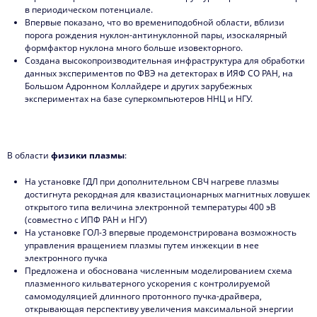
в периодическом потенциале.
2009
Впервые показано, что во времениподобной области, вблизи
порога рождения нуклон-антинуклонной пары, изоскалярный
формфактор нуклона много больше изовекторного.
Создана высокопроизводительная инфраструктура для обработки
данных экспериментов по ФВЭ на детекторах в ИЯФ СО РАН, на
Большом Адронном Коллайдере и других зарубежных
экспериментах на базе суперкомпьютеров ННЦ и НГУ.
В области
физики плазмы
:
На установке ГДЛ при дополнительном СВЧ нагреве плазмы
достигнута рекордная для квазистационарных магнитных ловушек
открытого типа величина электронной температуры 400 эВ
(совместно с ИПФ РАН и НГУ)
На установке ГОЛ-3 впервые продемонстрирована возможность
управления вращением плазмы путем инжекции в нее
электронного пучка
Предложена и обоснована численным моделированием схема
плазменного кильватерного ускорения с контролируемой
самомодуляцией длинного протонного пучка-драйвера,
открывающая перспективу увеличения максимальной энергии