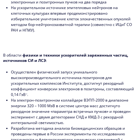
электронных и позитронных пучков на два порядка
На ускорительном источнике эпитепловых нейтронов на
клеточных культурах впервые продемонстрировано
избирательное уничтожение клеток злокачественных опухолей
методом бор-нейтронозахватной терапии (совместно с ИЦиГ СО
РАН и НГМУ).
В области
физики и техники ускорителей заряженных частиц,
источников СИ и ЛСЭ
:
Осуществлен физический запуск уникального
высокопроизводительного источника позитронов для
ускорительных комплексов Института, достигнут рекордный
коэффициент конверсии электронов в позитроны, составляющий
0,14 ГэВ
.
-1
На электрон-позитронном коллайдере ВЭПП-2000 в диапазоне
энергии 320 – 1000 МэВ в системе центра масс достигнуто
рекордное значение «параметра встречных пучков» и проведен
эксперимент с двумя детекторами СНД и КМД-3 с рекордной
интегральной светимостью.
Разработана методика анализа биомедицинских образцов и
проведены первые в России эксперименты по исследованию
токсичности и фармакокинетики химических соединений с