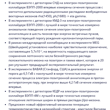
В эксперименте с детектором СНД на электрон-позитронном
2021
коллайдере ВЭПП-2000 впервые измерены сечения процессов с
магнитно-дипольными радиационными распадами возбужденных
2020
векторных мезонов rho(1450), ph
(1680) -> eta gamma.
i
В эксперименте с детектором КМД-3 на электрон-позитронном
2019
коллайдере ВЭПП-2000 с лучшей в мире точностью измерено
аномальное поведение сечения электрон-позитронной
2018
аннигиляции в шесть пионов при энергии встречных пучков,
соответствующей порогу рождения нуклонантинуклонной пары.
2017
В рамках международной коллаборации в эксперименте MEG
(Швейцария) установлено наиболее чувствительное ограничение,
2016
составляющее 5,7х10
, на вероятность нарушающего закон
-13
сохранения лептонного числа безнейтринного распада
2015
положительного мюона на позитрон и гамма квант, которое в 20
раз улучшает предыдущий экспериментальный результат.
2014
В эксперименте BABAR (Стэнфорд, США) в диапазоне энергии от
порога до 6,5 ГэВ с наилучшей в мире точностью измерено
2013
сечение процесса электрон-позитронной аннигиляции в протон-
антипротонную пару, при энергии выше 4,2 ГэВ сечение измерено
впервые.
2012
В эксперименте с детектором КЕДР на электрон-позитронном
коллайере ВЭПП-4М с лучшей в мире точностью измерено
2011
отношение лептонных ширин в прямых распадах J/psi-мезона.
Предложен новый эффективный механизм генерации
2010
термоэлектричества в нелинейной структуре - кристалле Вигнера