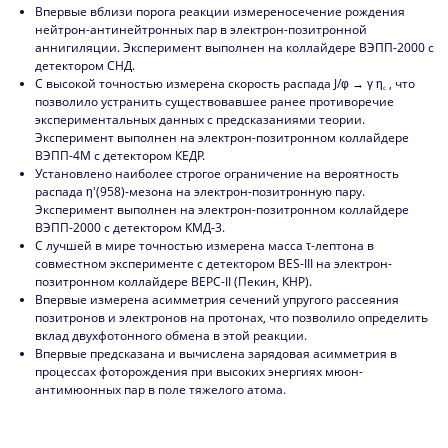
Впервые вблизи порога реакции измереносечение рождения
2021
нейтрон-антинейтронных пар в электрон-позитронной
аннигиляции. Эксперимент выполнен на коллайдере ВЭПП-2000 с
2020
детектором СНД.
С высокой точностью измерена скорость распада J/φ → γ η
, что
2019
с
позволило устранить существовавшее ранее противоречие
экспериментальных данных с предсказаниями теории.
2018
Эксперимент выполнен на электрон-позитронном коллайдере
ВЭПП-4М с детектором КЕДР.
2017
Установлено наиболее строгое ограничение на вероятность
распада η'(958)-мезона на электрон-позитронную пару.
2016
Эксперимент выполнен на электрон-позитронном коллайдере
ВЭПП-2000 с детектором КМД-3.
2015
С лучшей в мире точностью измерена масса τ-лептона в
совместном эксперименте с детектором BES-III на электрон-
2014
позитронном коллайдере BEPC-II (Пекин, КНР).
Впервые измерена асимметрия сечений упругого рассеяния
2013
позитронов и электронов на протонах, что позволило определить
вклад двухфотонного обмена в этой реакции.
Впервые предсказана и вычислена зарядовая асимметрия в
2012
процессах фоторождения при высоких энергиях мюон-
антимюонных пар в поле тяжелого атома.
2011
2010