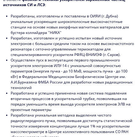
источников СИ и ЛСЭ
:
Разработаны, изготовлены и поставлены в ОИЯИ (г. Дубна)
уникальные ускоряющие широкополосные высокочастотные
станции на основе новых аморфных магнитных материалов для
бустера коллайдера ''НИКА''
Разработан, изготовлен и успешно испытан новый источник
электронов с большим средним током на основе высокочастотного
резонатора с сеточно-управляемым термокатодом для
специализированного ускорителя РФЯЦ-ВНИИЭФ (г. Саров).
Осуществлен пуск в эксплуатацию первого промышленного
ускорителя электронов ИЛУ-14 с уникальной совокупностью
параметров (энергия пучка - до 10 МэВ, мощность пучка - до 100
кВт) в Федеральном Медицинском Биофизическом Центре им.
А.И.Бурназяна ФМБА России для разработки новых радиационных
технологий
Разработана и успешно применена новая система подавления
вторичных процессов в ускорительной трубке, позволившая на
порядок уменьшить время выхода ускорителя электронов ЭЛВ на
проектные параметры
Разработана уникальная методика выделения чистого
радиоуглеродного пучка, позволившая достигнуть статистической
точности измерения концентрации лучше 1% на ускорительном
массспектрометре в Центре коллективного пользования СО РАН