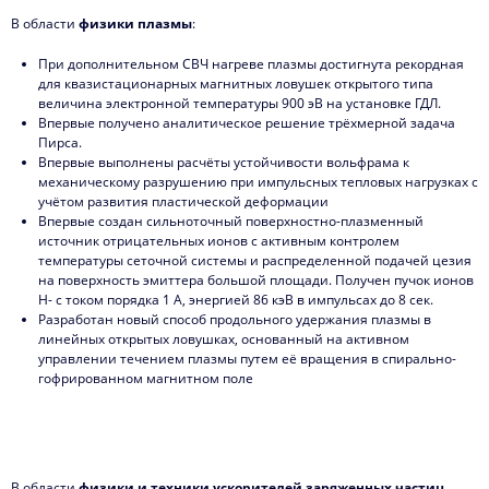
2009
В области
физики плазмы
:
При дополнительном СВЧ нагреве плазмы достигнута рекордная
для квазистационарных магнитных ловушек открытого типа
величина электронной температуры 900 эВ на установке ГДЛ.
Впервые получено аналитическое решение трёхмерной задача
Пирса.
Впервые выполнены расчёты устойчивости вольфрама к
механическому разрушению при импульсных тепловых нагрузках с
учётом развития пластической деформации
Впервые создан сильноточный поверхностно-плазменный
источник отрицательных ионов с активным контролем
температуры сеточной системы и распределенной подачей цезия
на поверхность эмиттера большой площади. Получен пучок ионов
H- с током порядка 1 А, энергией 86 кэВ в импульсах до 8 сек.
Разработан новый способ продольного удержания плазмы в
линейных открытых ловушках, основанный на активном
управлении течением плазмы путем её вращения в спирально-
гофрированном магнитном поле
В области
физики и техники ускорителей заряженных частиц,