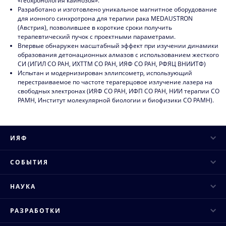
«Геохронология кайнозоя».
Разработано и изготовлено уникальное магнитное оборудование
для ионного синхротрона для терапии рака MEDAUSTRON
(Австрия), позволившее в короткие сроки получить
терапевтический пучок с проектными параметрами.
Впервые обнаружен масштабный эффект при изучении динамики
образования детонационных алмазов с использованием жесткого
СИ (ИГИЛ СО РАН, ИХТТМ СО РАН, ИЯФ СО РАН, РФЯЦ ВНИИТФ)
Испытан и модернизирован эллипсометр, использующий
перестраиваемое по частоте терагерцовое излучение лазера на
свободных электронах (ИЯФ СО РАН, ИФП СО РАН, НИИ терапии СО
РАМН, Институт молекулярной биологии и биофизики СО РАМН).
ИЯФ
Руководство
СОБЫТИЯ
Ученый совет
Научные конференции
НАУКА
Структура института
Научные семинары
Основные направления
Конкурсы и аттестация
РАЗРАБОТКИ
Научные сессии и совещания
Исследовательская инфраструктура
Публикации