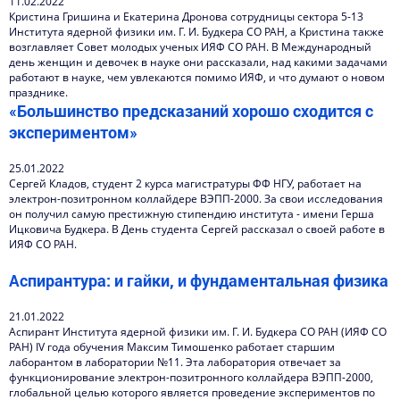
11.02.2022
Кристина Гришина и Екатерина Дронова сотрудницы сектора 5-13
Института ядерной физики им. Г. И. Будкера СО РАН, а Кристина также
возглавляет Совет молодых ученых ИЯФ СО РАН. В Международный
день женщин и девочек в науке они рассказали, над какими задачами
работают в науке, чем увлекаются помимо ИЯФ, и что думают о новом
празднике.
«Большинство предсказаний хорошо сходится с
экспериментом»
25.01.2022
Сергей Кладов, студент 2 курса магистратуры ФФ НГУ, работает на
электрон-позитронном коллайдере ВЭПП-2000. За свои исследования
он получил самую престижную стипендию института - имени Герша
Ицковича Будкера. В День студента Сергей рассказал о своей работе в
ИЯФ СО РАН.
Аспирантура: и гайки, и фундаментальная физика
21.01.2022
Аспирант Института ядерной физики им. Г. И. Будкера СО РАН (ИЯФ СО
РАН) IV года обучения Максим Тимошенко работает старшим
лаборантом в лаборатории №11. Эта лаборатория отвечает за
функционирование электрон-позитронного коллайдера ВЭПП-2000,
глобальной целью которого является проведение экспериментов по