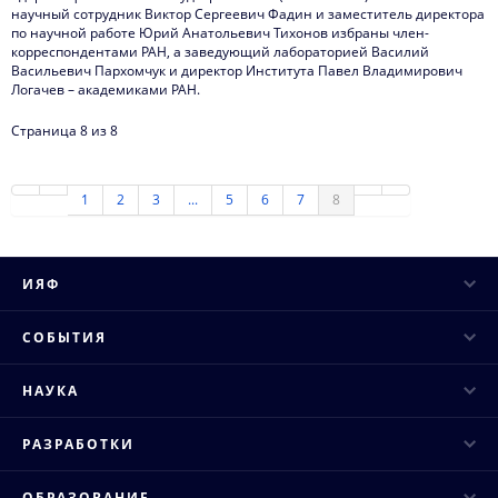
научный сотрудник Виктор Сергеевич Фадин и заместитель директора
по научной работе Юрий Анатольевич Тихонов избраны член-
корреспондентами РАН, а заведующий лабораторией Василий
Васильевич Пархомчук и директор Института Павел Владимирович
Логачев – академиками РАН.
Страница 8 из 8
1
2
3
...
5
6
7
8
ИЯФ
Руководство
СОБЫТИЯ
Ученый совет
Научные конференции
НАУКА
Структура института
Научные семинары
Основные направления
Конкурсы и аттестация
РАЗРАБОТКИ
Научные сессии и совещания
Исследовательская инфраструктура
Публикации
Промышленные ускорители
Конкурсы молодых ученых
ОБРАЗОВАНИЕ