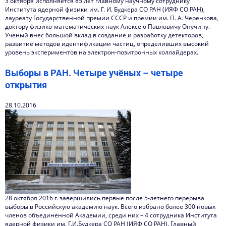
3 октября исполняется 85 лет главному научному сотруднику
Института ядерной физики им. Г. И. Будкера СО РАН (ИЯФ СО РАН),
лауреату Государственной премии СССР и премии им. П. А. Черенкова,
доктору физико-математических наук Алексею Павловичу Онучину.
Ученый внес большой вклад в создание и разработку детекторов,
развитие методов идентификации частиц, определивших высокий
уровень экспериментов на электрон-позитронных коллайдерах.
Выборы в РАН. Четыре учёных – четыре
открытия
28.10.2016
28 октября 2016 г. завершились первые после 5-летнего перерыва
выборы в Российскую академию наук. Всего избрано более 300 новых
членов объединенной Академии, среди них – 4 сотрудника Института
ядерной физики им. Г.И.Будкера СО РАН (ИЯФ СО РАН). Главный