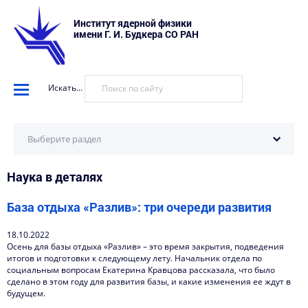
Институт ядерной физики
имени Г. И. Будкера СО РАН
Искать...
Выберите раздел
Наука в деталях
Научные установки
События
База отдыха «Разлив»: три очереди развития
Новости
18.10.2022
Осень для базы отдыха «Разлив» – это время закрытия, подведения
Наука в деталях
итогов и подготовки к следующему лету. Начальник отдела по
социальным вопросам Екатерина Кравцова рассказала, что было
Видеоматериалы о нас
сделано в этом году для развития базы, и какие изменения ее ждут в
будущем.
Интервью директора