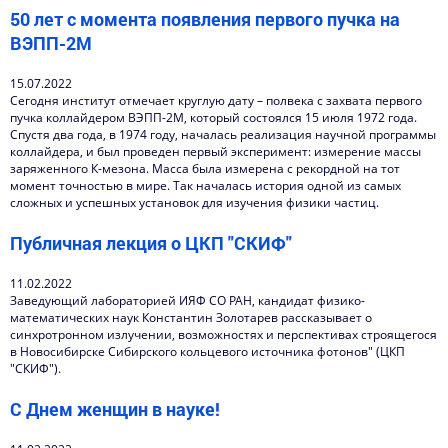
50 лет с момента появления первого пучка на
Контакты
ВЭПП-2М
15.07.2022
Сегодня институт отмечает круглую дату – полвека с захвата первого
пучка коллайдером ВЭПП-2М, который состоялся 15 июля 1972 года.
Спустя два года, в 1974 году, началась реализация научной программы
коллайдера, и был проведен первый эксперимент: измерение массы
заряженного К-мезона. Масса была измерена с рекордной на тот
момент точностью в мире. Так началась история одной из самых
сложных и успешных установок для изучения физики частиц.
Публичная лекция о ЦКП "СКИФ"
11.02.2022
Заведующий лабораторией ИЯФ СО РАН, кандидат физико-
математических наук Константин Золотарев рассказывает о
синхротронном излучении, возможностях и перспективах строящегося
в Новосибирске Сибирского кольцевого источника фотонов" (ЦКП
"СКИФ").
С Днем женщин в науке!