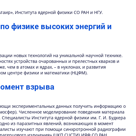
ьтаир», Института ядерной физики СО РАН и НГУ.
по физике высоких энергий и
зации новых технологий на уникальной научной технике.
остях устройства очарованных и прелестных кварков и
 чем в атомах и ядрах, – в нуклонах, и развития
ном центре физики и математики (НЦФМ).
момент взрыва
помощи экспериментальных данных получить информацию о
атмосфер). Численное моделирование поведения материала
 Специалисты Института ядерной физики им. Г. И. Будкера
т одно из паразитных явлений, возникающих в момент
иалисты изучают при помощи синхротронной радиографии
ерагерцового излучения» (ЦКП СЦСТИ) ИЯФ СО РАН.