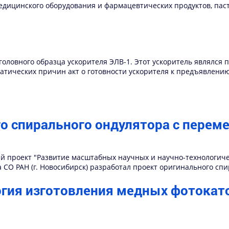
едицинского оборудования и фармацевтических продуктов, пас
 головного образца ускорителя ЭЛВ-1. Этот ускоритель являлся
атических причин акт о готовности ускорителя к предъявлени
го спирального ондулятора с пере
ый проект "Развитие масштабных научных и научно-технологич
а СО РАН (г. Новосибирск) разработал проект оригинального с
огия изготовления медных фотокат