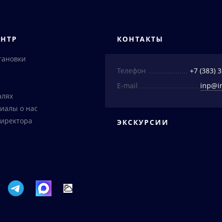
ЕНТР
КОНТАКТЫ
тановки
Телефон
+7 (383) 
E-mail
inp@i
алях
иалы о нас
иректора
ЭКСКУРСИИ