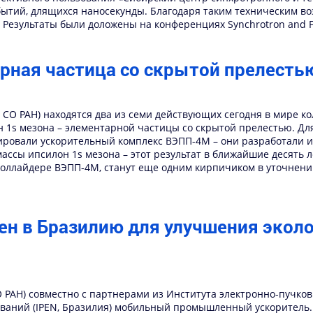
бытий, длящихся наносекунды. Благодаря таким техническим в
зультаты были доложены на конференциях Synchrotron and Free e
рная частица со скрытой прелесть
Ф СО РАН) находятся два из семи действующих сегодня в мире к
1s мезона – элементарной частицы со скрытой прелестью. Для
зировали ускорительный комплекс ВЭПП-4М – они разработали 
ассы ипсилон 1s мезона – этот результат в ближайшие десять
оллайдере ВЭПП-4М, станут еще одним кирпичиком в уточнени
ен в Бразилию для улучшения эколо
 РАН) совместно с партнерами из Института электронно-пучковы
ований (IPEN, Бразилия) мобильный промышленный ускоритель.