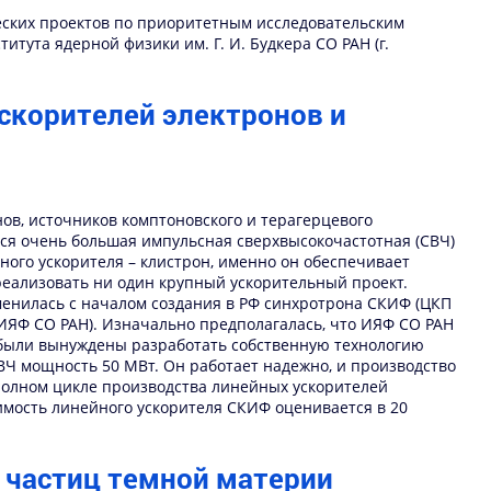
еских проектов по приоритетным исследовательским
итута ядерной физики им. Г. И. Будкера СО РАН (г.
ускорителей электронов и
ов, источников комптоновского и терагерцевого
ется очень большая импульсная сверхвысокочастотная (СВЧ)
ого ускорителя – клистрон, именно он обеспечивает
реализовать ни один крупный ускорительный проект.
енилась с началом создания в РФ синхротрона СКИФ (ЦКП
 (ИЯФ СО РАН). Изначально предполагалась, что ИЯФ СО РАН
 были вынуждены разработать собственную технологию
СВЧ мощность 50 МВт. Он работает надежно, и производство
полном цикле производства линейных ускорителей
оимость линейного ускорителя СКИФ оценивается в 20
 частиц темной материи