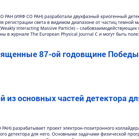
СО РАН (ИЯФ СО РАН) разработали двухфазный криогенный детек
я регистрации света в видимом диапазоне от частиц темной м
Weakly Interacting Massive Particle) – слабовзаимодействующ
ы в журнале The European Physical Journal C и могут быть пол
ященные 87-ой годовщине Победы 
 из основных частей детектора дл
СО РАН) разрабатывает проект электрон-позитронного коллайдер
тного детектора для него. Основными задачами физической пр