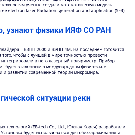
озможностям ученые создали математическую модель
lectron laser Radiation: generation and application (SFR)
ю, узнают физики ИЯФ СО РАН
оллайдера – ВЭПП-2000 и ВЭПП-4М. На последнем готовится
 того, чтобы с лучшей в мире точностью провести
и интегрировали в него лазерный поляриметр. Прибор
 лет будет эталонным в международном физическом
и и развитии современной теории микромира.
гической ситуации реки
х технологий (EB-tech Co., Ltd., Южная Корея) разработали
 Установка будет использоваться для обеззараживания и