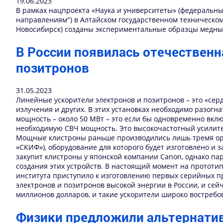
19.06.2023
В рамках нацпроекта «Наука и университеты» (федеральн
направлениям") в Алтайском государственном техническом у
Новосибирск) созданы экспериментальные образцы медны
В России появилась отечественн
позитронов
31.05.2023
Линейные ускорители электронов и позитронов – это «сер
излучения и других. В этих установках необходимо разогн
мощность – около 50 МВт – это если бы одновременно вкл
необходимую СВЧ мощность. Это высокочастотный усилител
Мощные клистроны раньше производились лишь тремя орг
«СКИФ»), оборудование для которого будет изготовлено и 
закупит клистроны у японской компании Canon, однако п
создания этих устройств. В настоящий момент на прототип
института приступило к изготовлению первых серийных 
электронов и позитронов высокой энергии в России, и се
миллионов долларов, и такие ускорители широко востребов
Физики предложили альтернатив