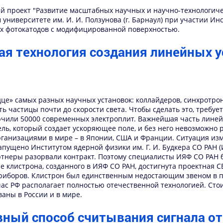
ый проект "Развитие масштабных научных и научно-технологич
ниверситете им. И. И. Ползунова (г. Барнаул) при участии Инст
х фотокатодов с модифицированной поверхностью.
ая технология создания линейных 
дце» самых разных научных установок: коллайдеров, синхротрон
ать частицы почти до скорости света. Чтобы сделать это, требу
ючили 50000 современных электроплит. Важнейшая часть линейн
ь, который создает ускоряющее поле, и без него невозможно 
анизациями в мире – в Японии, США и Франции. Ситуация изм
запущено Институтом ядерной физики им. Г. И. Будкера СО РАН
артнеры разорвали контракт. Поэтому специалисты ИЯФ СО РАН
е клистрона, созданного в ИЯФ СО РАН, достигнута проектная 
приборов. Клистрон был единственным недостающим звеном в 
йчас РФ располагает полностью отечественной технологией. Ст
аны в России и в мире.
ный способ считывания сигнала от