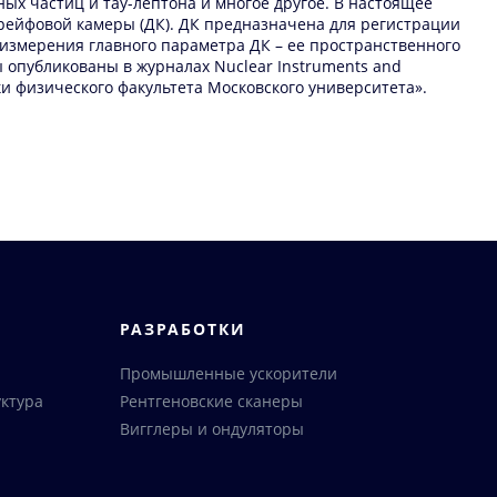
х частиц и тау-лептона и многое другое. В настоящее
дрейфовой камеры (ДК). ДК предназначена для регистрации
измерения главного параметра ДК – ее пространственного
опубликованы в журналах Nuclear Instruments and
и физического факультета Московского университета».
РАЗРАБОТКИ
Промышленные ускорители
ктура
Рентгеновские сканеры
Вигглеры и ондуляторы