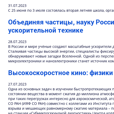
31.07.2023
C 25 июня по 3 июля состоялась вторая летняя школа, орг
Объединяя частицы, науку Росси
ускорительной технике
28.07.2023
В России и мире учёные создают масштабные ускорители д
Сталкивая частицы высокой энергии, специалисты фиксир
обнаруживают новые загадки Вселенной. Одной из перспект
микроэлектроники и наноэлектроники станет источник ко
Высокоскоростное кино: физики
27.07.2023
Одна из основных задач в изучении быстропротекающих п
состоянии вещества в момент сжатия до миллиона атмосфе
при таких перегрузках интересно для аэрокосмической, а
СО РАН (ИЯФ СО РАН) совместно с коллегами из Института
взрыва и мешающих равномерному сжатию материала – пы
на станции «Субмикросекундной диагностики» Центра кол