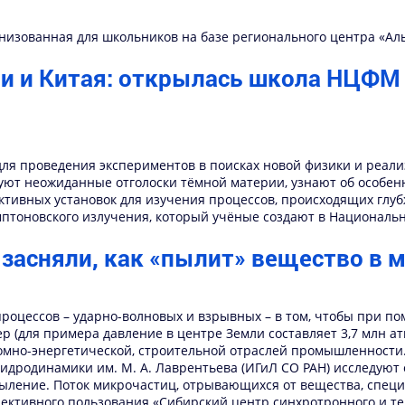
анизованная для школьников на базе регионального центра «Ал
и и Китая: открылась школа НЦФМ 
ля проведения экспериментов в поисках новой физики и реали
уют неожиданные отголоски тёмной материи, узнают об особенн
ивных установок для изучения процессов, происходящих глубже,
мптоновского излучения, который учёные создают в Националь
 засняли, как «пылит» вещество в 
роцессов – ударно-волновых и взрывных – в том, чтобы при 
р (для примера давление в центре Земли составляет 3,7 млн 
томно-энергетической, строительной отраслей промышленности.
 гидродинамики им. М. А. Лаврентьева (ИГиЛ СО РАН) исследую
ление. Поток микрочастиц, отрывающихся от вещества, спец
лективного пользования «Сибирский центр синхротронного и т