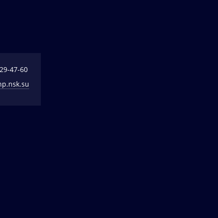
329-47-60
np.nsk.su