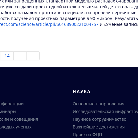
их или запрещенных Стандартной моделью распадах очарованны
ки уже создали проект одной из ключевых частей детектора – 
 работах на малом прототипе специалисты провели первичные 
ть получения проектных параметров в 90 микрон. Результаты 
rect.com/science/article/pii/S0168900221004757
и «Ученые записк
14
Я
НАУКА
онференции
Основные направления
еминары
Исследовательская инфрастру
ссии и совещания
Научное сотрудничество
олодых ученых
Важнейшие достижения
Проекты ФЦП