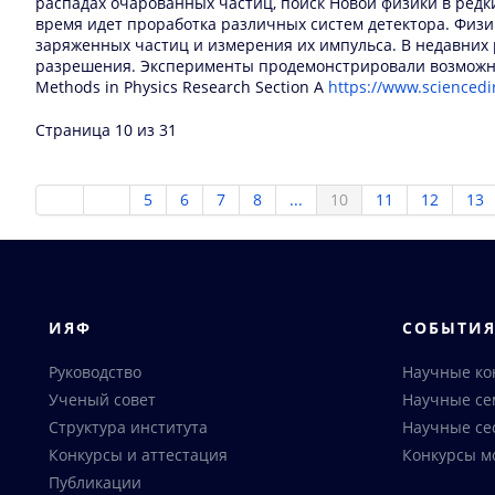
распадах очарованных частиц, поиск Новой физики в редк
время идет проработка различных систем детектора. Физи
заряженных частиц и измерения их импульса. В недавних
разрешения. Эксперименты продемонстрировали возможнос
Methods in Physics Research Section A
https://www.sciencedi
Страница 10 из 31
5
6
7
8
...
10
11
12
13
ИЯФ
СОБЫТИ
Руководство
Научные к
Ученый совет
Научные с
Структура института
Научные се
Конкурсы и аттестация
Конкурсы м
Публикации