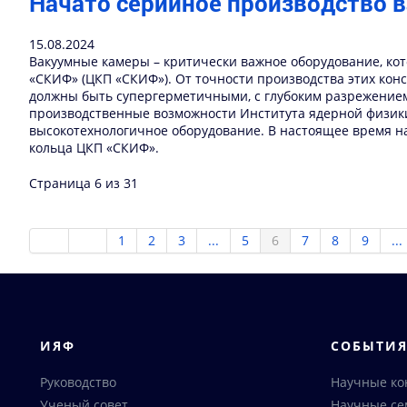
Начато серийное производство 
15.08.2024
Вакуумные камеры – критически важное оборудование, кот
«СКИФ» (ЦКП «СКИФ»). От точности производства этих кон
должны быть супергерметичными, с глубоким разрежением 
производственные возможности Института ядерной физики 
высокотехнологичное оборудование. В настоящее время н
кольца ЦКП «СКИФ».
Страница 6 из 31
1
2
3
...
5
6
7
8
9
...
ИЯФ
СОБЫТИ
Руководство
Научные к
Ученый совет
Научные с