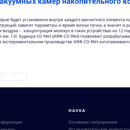
вакуумных камер накопительного к
орое будет установлено внутри каждого магнитного элемента н
струкций зависят параметры и время жизни пучка, а значит и
воздуха – концентрация молекул в таких устройствах на 12 по
им. Г.И. Будкера СО РАН (ИЯФ СО РАН) позволяют разрабатыва
а экспериментальном производстве ИЯФ СО РАН изготавливается
Я
НАУКА
онференции
Основные направления
еминары
Исследовательская инфрастру