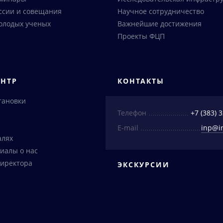
ссии и совещания
Научное сотрудничество
олодых ученых
Важнейшие достижения
Проекты ФЦП
ЕНТР
КОНТАКТЫ
тановки
Телефон
+7 (383) 
E-mail
inp@i
алях
иалы о нас
иректора
ЭКСКУРСИИ