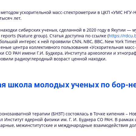
методом ускорительной масс-спектрометрии в ЦКП «УМС НГУ-Н
тысяч лет.
 находки сибирских ученых, сделанной в 2020 году в Якутии —
reports (Nature group). Статья доступна по ссылке (
https://rdcu
большой интерес к ней проявили CNN, NBC, BBC, New York Tim
еные центра коллективного пользования «Ускорительная масс
СО РАН имени Г.И. Будкера, Института археологии и этнографи
новили радиоуглеродный возраст ценной находки.
ая школа молодых ученых по бор-н
онозахватной терапии (БНЗТ) состоялась в Точке кипения – Но
ил Институт ядерной физики им. Г. И. Будкера СО РАН. В рамка
арные, межинститутские и международные взаимодействия дол