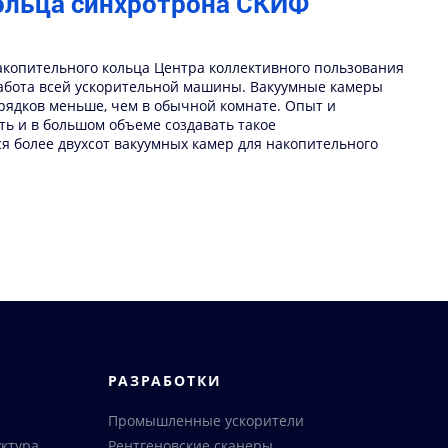
ольца синхротрона СКИФ
акопительного кольца Центра коллективного пользования
 работа всей ускорительной машины. Вакуумные камеры
рядков меньше, чем в обычной комнате. Опыт и
ть и в большом объеме создавать такое
 более двухсот вакуумных камер для накопительного
РАЗРАБОТКИ
Промышленные ускорители
ктура
Рентгеновские сканеры