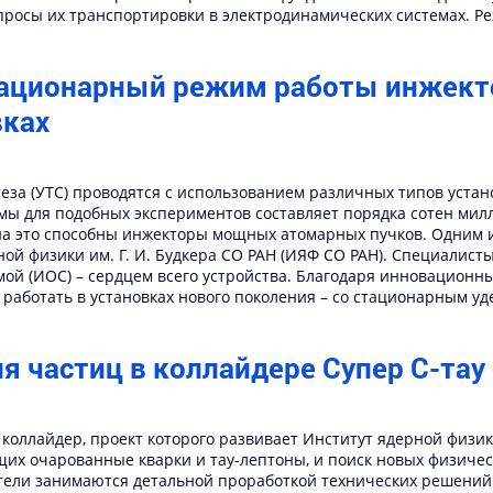
просы их транспортировки в электродинамических системах. Р
тационарный режим работы инжект
вках
еза (УТС) проводятся с использованием различных типов устано
ы для подобных экспериментов составляет порядка сотен милл
на это способны инжекторы мощных атомарных пучков. Одним 
ной физики им. Г. И. Будкера СО РАН (ИЯФ СО РАН). Специалис
мой (ИОС) – сердцем всего устройства. Благодаря инновацион
 работать в установках нового поколения – со стационарным у
 частиц в коллайдере Супер С-тау
коллайдер, проект которого развивает Институт ядерной физики
щих очарованные кварки и тау-лептоны, и поиск новых физиче
атели занимаются детальной проработкой технических решений