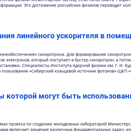
информации. Это достижение российских физиков переводит ко
ания линейного ускорителя в пом
жизнеобеспечения» синхротрона. Для формирования синхротро
к электронов, который поступает в бустер-синхротрон, а пото
установки. Специалисты Института ядерной физики им. Г. И. Б
о пользования «Сибирский кольцевой источник фотонов» (ЦКП 
ты которой могут быть использова
рамках проекта по созданию молодежных лабораторий Министер
мма включает решение различных фундаментальных задач: изу