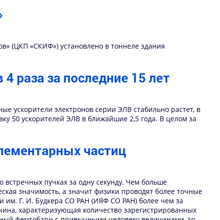
»
в» (ЦКП «СКИФ») установлено в тоннеле здания
4 раза за последние 15 лет
ые ускорители электронов серии ЭЛВ стабильно растет, в
ку 50 ускорителей ЭЛВ в ближайшие 2,5 года. В целом за
элементарных частиц
 встречных пучках за одну секунду. Чем больше
ская значимость, а значит физики проводят более точные
им. Г. И. Будкера СО РАН (ИЯФ СО РАН) более чем за
ичина, характеризующая количество зарегистрированных
атный фемтобарн с привычными человеку величинами, то