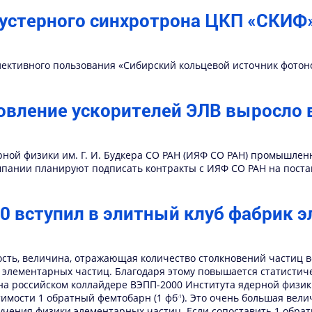
устерного синхротрона ЦКП «СКИФ
ективного пользования «Сибирский кольцевой источник фотоно
овление ускорителей ЭЛВ выросло в 
ной физики им. Г. И. Будкера СО РАН (ИЯФ СО РАН) промышленн
компании планируют подписать контракты с ИЯФ СО РАН на постав
0 вступил в элитный клуб фабрик 
ость, величина, отражающая количество столкновений частиц во
элементарных частиц. Благодаря этому повышается статистиче
на российском коллайдере ВЭПП-2000 Института ядерной физики 
тимости 1 обратный фемтобарн (1 фб
). Это очень большая вел
-1
учения физики элементарных частиц. Если сопоставить 1 обр