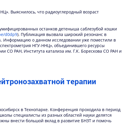
НЦ». Выяснилось, что радиоуглеродный возраст
 мумифицированных останков детеныша саблезубой кошки
.be/d0dp9
). Публикация вызвала широкий резонанс в
es. Информацию о данном исследовании уже поместили в
-спектрометрия НГУ-ННЦ», объединившего ресурсы
и СО РАН, Института катализа им. Г.К. Борескова СО РАН и
ейтронозахватной терапии
восибирск в Технопарке. Конференция проходила в период
х школы специалисты из разных областей науки делятся
жны внести большой вклад в развитие БНЗТ и помочь