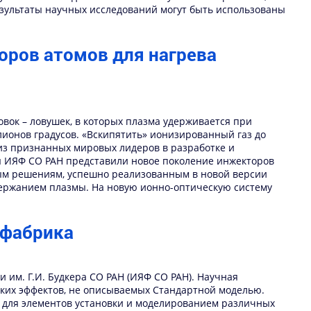
езультаты научных исследований могут быть использованы
оров атомов для нагрева
вок – ловушек, в которых плазма удерживается при
ионов градусов. «Вскипятить» ионизированный газ до
из признанных мировых лидеров в разработке и
ты ИЯФ СО РАН представили новое поколение инжекторов
ным решениям, успешно реализованным в новой версии
держанием плазмы. На новую ионно-оптическую систему
 фабрика
 им. Г.И. Будкера СО РАН (ИЯФ СО РАН). Научная
ских эффектов, не описываемых Стандартной моделью.
 для элементов установки и моделированием различных